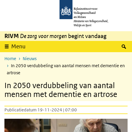
Overslaan en naar de inhoud gaan
Direct naar de hoofdnavigatie
Rijksinstituut voor
Volksgezondheid
en Milieu
Ministerie van Volksgezondheid,
Welzijn en Sport
RIVM
De zorg voor morgen
begint vandaag
Z
Menu
Home
Nieuws
In 2050 verdubbeling van aantal mensen met dementie en
artrose
In 2050 verdubbeling van aantal
mensen met dementie en artrose
Publicatiedatum 19-11-2024 | 07:00