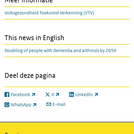
Meer informatie
Volksgezondheid Toekomst Verkenning (VTV)
This news in English
Doubling of people with dementia and arthrosis by 2050
Deel deze pagina
Facebook
X
LinkedIn
(externe link)
(externe link)
(externe link)
E-mail
WhatsApp
(externe link)