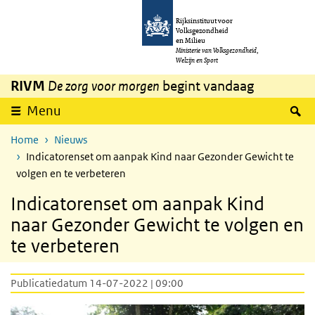
Overslaan en naar de inhoud gaan
Direct naar de hoofdnavigatie
Rijksinstituut voor
Volksgezondheid
en Milieu
Ministerie van Volksgezondheid,
Welzijn en Sport
RIVM
De zorg voor morgen
begint vandaag
Z
Menu
Home
Nieuws
Indicatorenset om aanpak Kind naar Gezonder Gewicht te
volgen en te verbeteren
Indicatorenset om aanpak Kind
naar Gezonder Gewicht te volgen en
te verbeteren
Publicatiedatum 14-07-2022 | 09:00