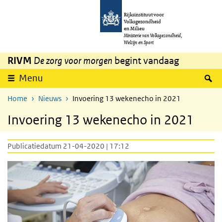
Overslaan en naar de inhoud gaan
Direct naar de hoofdnavigatie
Rijksinstituut voor
Volksgezondheid
en Milieu
Ministerie van Volksgezondheid,
Welzijn en Sport
RIVM
De zorg voor morgen
begint vandaag
Z
Menu
Home
Nieuws
Invoering 13 wekenecho in 2021
Invoering 13 wekenecho in 2021
Publicatiedatum 21-04-2020 | 17:12