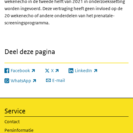
wekenecho in de tweede helft van 2021 in onderzoekssetting
worden ingevoerd. Deze vertraging heeft geen invloed op de
20 wekenecho of andere onderdelen van het prenatale-
screeningsprogramma.
Deel deze pagina
Facebook
X
LinkedIn
(externe link)
(externe link)
(externe link)
E-mail
WhatsApp
(externe link)
Service
Contact
Persinformatie