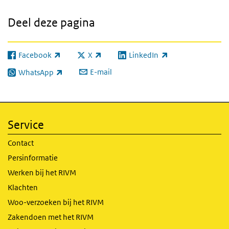
Deel deze pagina
Facebook
X
LinkedIn
(externe link)
(externe link)
(externe link)
E-mail
WhatsApp
(externe link)
Service
Contact
Persinformatie
Werken bij het RIVM
Klachten
Woo-verzoeken bij het RIVM
Zakendoen met het RIVM