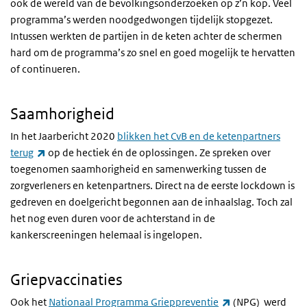
ook de wereld van de bevolkingsonderzoeken op z’n kop. Veel
programma’s werden noodgedwongen tijdelijk stopgezet.
Intussen werkten de partijen in de keten achter de schermen
hard om de programma’s zo snel en goed mogelijk te hervatten
of continueren.
Saamhorigheid
In het Jaarbericht 2020
blikken het CvB en de ketenpartners
(externe link)
terug
op de hectiek én de oplossingen. Ze spreken over
toegenomen saamhorigheid en samenwerking tussen de
zorgverleners en ketenpartners. Direct na de eerste lockdown is
gedreven en doelgericht begonnen aan de inhaalslag. Toch zal
het nog even duren voor de achterstand in de
kankerscreeningen helemaal is ingelopen.
Griepvaccinaties
(externe link)
Ook het
Nationaal Programma Grieppreventie
(NPG) werd