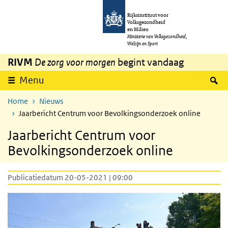
Overslaan en naar de inhoud gaan
Direct naar de hoofdnavigatie
Rijksinstituut voor
Volksgezondheid
en Milieu
Ministerie van Volksgezondheid,
Welzijn en Sport
RIVM
De zorg voor morgen
begint vandaag
Z
Menu
Home
Nieuws
Jaarbericht Centrum voor Bevolkingsonderzoek online
Jaarbericht Centrum voor
Bevolkingsonderzoek online
Publicatiedatum 20-05-2021 | 09:00