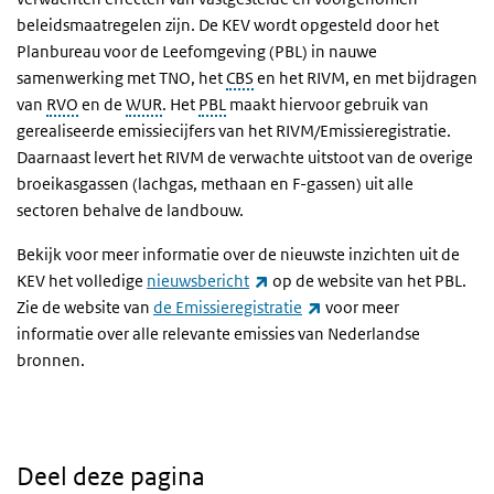
beleidsmaatregelen zijn. De KEV wordt opgesteld door het
Planbureau voor de Leefomgeving (PBL) in nauwe
samenwerking met TNO, het
CBS
en het RIVM, en met bijdragen
van
RVO
en de
WUR
. Het
PBL
maakt hiervoor gebruik van
gerealiseerde emissiecijfers van het RIVM/Emissieregistratie.
Daarnaast levert het RIV
M
de verwachte uitstoot van de overige
broeikasgassen (lachgas, methaan en F-gassen) uit alle
sectoren
behalve de landbouw.
Bekijk voor meer informatie over de nieuwste inzichten uit de
(externe link)
KEV het volledige
nieuwsbericht
op de website van het PBL.
(externe link)
Zie de website van
de Emissieregistratie
voor meer
informatie over alle relevante emissies van Nederlandse
bronnen.
Deel deze pagina