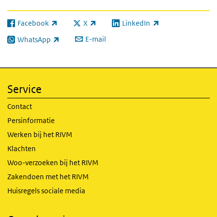
Facebook
X
LinkedIn
(externe link)
(externe link)
(externe link)
E-mail
WhatsApp
(externe link)
Service
Contact
Persinformatie
Werken bij het RIVM
Klachten
Woo-verzoeken bij het RIVM
Zakendoen met het RIVM
Huisregels sociale media