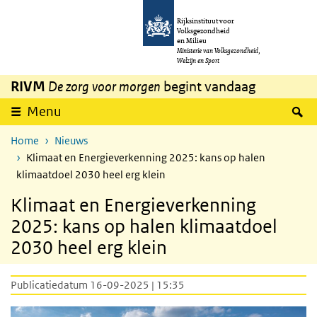
Overslaan en naar de inhoud gaan
Direct naar de hoofdnavigatie
Rijksinstituut voor
Volksgezondheid
en Milieu
Ministerie van Volksgezondheid,
Welzijn en Sport
RIVM
De zorg voor morgen
begint vandaag
Z
Menu
Home
Nieuws
Klimaat en Energieverkenning 2025: kans op halen
klimaatdoel 2030 heel erg klein
Klimaat en Energieverkenning
2025: kans op halen klimaatdoel
2030 heel erg klein
Publicatiedatum 16-09-2025 | 15:35