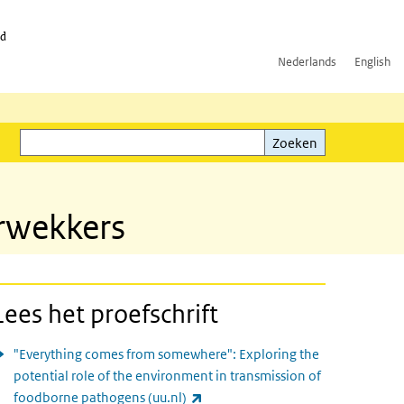
id
Nederlands
English
Zoeken
ink)
Zoeken
erwekkers
Lees het proefschrift
"Everything comes from somewhere": Exploring the
potential role of the environment in transmission of
(externe link)
foodborne pathogens (uu.nl)