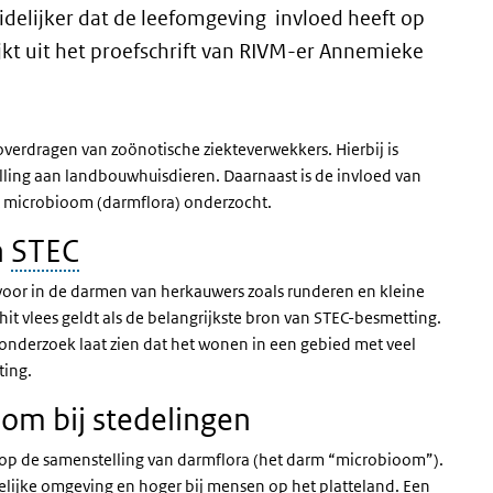
idelijker dat de leefomgeving invloed heeft op
jkt uit het proefschrift van RIVM-er Annemieke
overdragen van zoönotische ziekteverwekkers. Hierbij is
lling aan landbouwhuisdieren. Daarnaast is de invloed van
t microbioom (darmflora) onderzocht.
n
STEC
voor in de darmen van herkauwers zoals runderen en kleine
hit vlees geldt als de belangrijkste bron van STEC-besmetting.
onderzoek laat zien dat het wonen in een gebied met veel
ting.
om bij stedelingen
t op de samenstelling van darmflora (het darm “microbioom”).
edelijke omgeving en hoger bij mensen op het platteland. Een