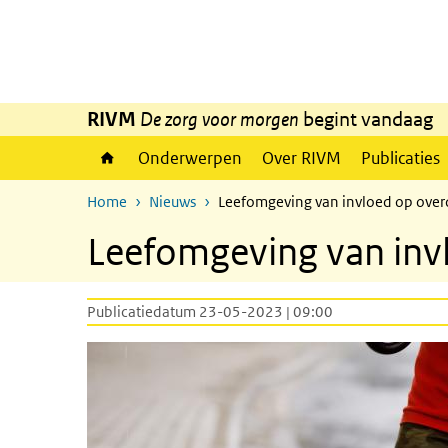
Overslaan en naar de inhoud gaan
Direct naar de hoofdnavigatie
RIVM
De zorg voor morgen
begint vandaag
Onderwerpen
Over RIVM
Publicaties
Home
Nieuws
Leefomgeving van invloed op over
Leefomgeving van inv
Publicatiedatum 23-05-2023 | 09:00