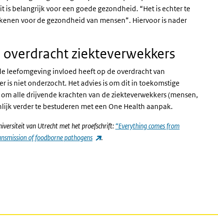
t is belangrijk voor een goede gezondheid. “Het is echter te
ekenen voor de gezondheid van mensen”. Hiervoor is nader
 overdracht ziekteverwekkers
t de leefomgeving invloed heeft op de overdracht van
r is niet onderzocht. Het advies is om dit in toekomstige
s om alle drijvende krachten van de ziekteverwekkers (mensen,
nlijk verder te bestuderen met een One Health aanpak.
rsiteit van Utrecht met het proefschrift:
“Everything comes from
(externe link)
ransmission of foodborne pathogens
.