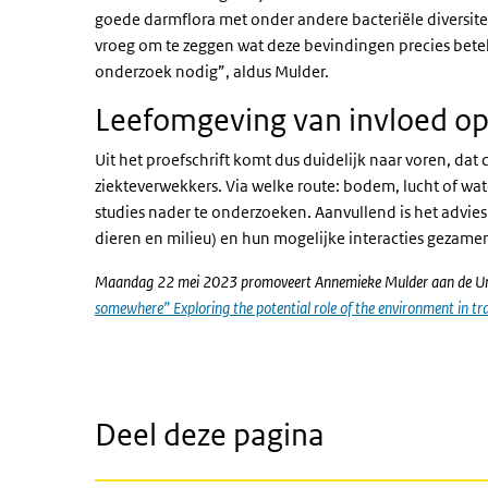
goede darmflora met onder andere bacteriële diversitei
vroeg om te zeggen wat deze bevindingen precies bet
onderzoek nodig”, aldus Mulder.
Leefomgeving van invloed op
Uit het proefschrift komt dus duidelijk naar voren, da
ziekteverwekkers. Via welke route: bodem, lucht of wate
studies nader te onderzoeken. Aanvullend is het advie
dieren en milieu) en hun mogelijke interacties gezame
Maandag 22 mei 2023 promoveert Annemieke Mulder aan de Unive
somewhere” Exploring the potential role of the environment in t
Deel deze pagina