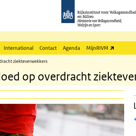
Rijksinstituut voor Volksgezondhe
en Milieu
Ministerie van Volksgezondheid,
Welzijn en Sport
(externe l
International
Contact
Agenda
MijnRIVM
dracht ziekteverwekkers
loed op overdracht ziektev