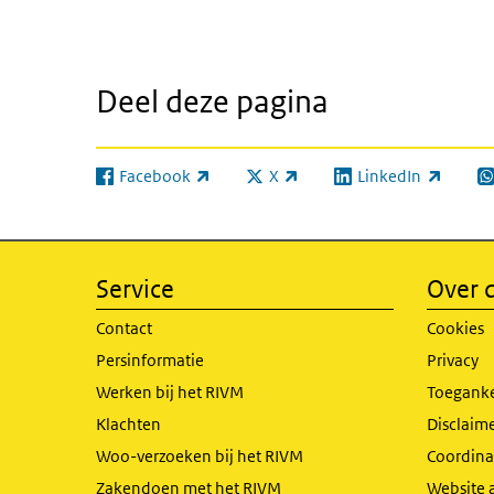
Deel deze pagina
Facebook
X
LinkedIn
(externe link)
(externe link)
(externe link)
(e
Service
Over d
Contact
Cookies
Persinformatie
Privacy
Werken bij het RIVM
Toeganke
Klachten
Disclaime
Woo-verzoeken bij het RIVM
Coordinat
Zakendoen met het RIVM
Website 