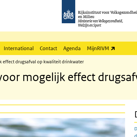
Rijksinstituut voor Volksgezondhe
en Milieu
Ministerie van Volksgezondheid,
Welzijn en Sport
(externe l
International
Contact
Agenda
MijnRIVM
effect drugsafval op kwaliteit drinkwater
or mogelijk effect drugsafv
D
d