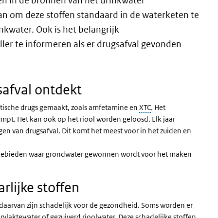
en in de bronnen van het drinkwater
n om deze stoffen standaard in de waterketen te
nkwater. Ook is het belangrijk
ler te informeren als er drugsafval gevonden
safval ontdekt
hetische drugs gemaakt, zoals amfetamine en
XTC
. Het
umpt. Het kan ook op het riool worden geloosd. Elk jaar
n van drugsafval. Dit komt het meest voor in het zuiden en
j gebieden waar grondwater gewonnen wordt voor het maken
arlijke stoffen
l daarvan zijn schadelijk voor de gezondheid. Soms worden er
vlaktewater of gezuiverd rioolwater. Deze schadelijke stoffen