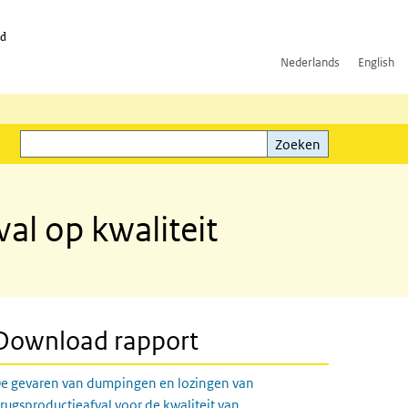
id
Nederlands
English
Zoeken
ink)
Zoeken
al op kwaliteit
Download rapport
e gevaren van dumpingen en lozingen van
rugsproductieafval voor de kwaliteit van