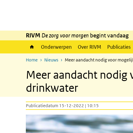
Overslaan en naar de inhoud gaan
Direct naar de hoofdnavigatie
RIVM
De zorg voor morgen
begint vandaag
Onderwerpen
Over RIVM
Publicaties
Home
Nieuws
Meer aandacht nodig voor mogelijk 
Meer aandacht nodig vo
drinkwater
Publicatiedatum 15-12-2022 | 10:15