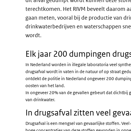
dit afval gedumpt wordt kunnen deze stoff
terechtkomen. Het RIVM beveelt daarom aa
gaan meten, vooral bij de productie van dri
drinkwaterbedrijven en waterschappen snel
wordt.
Elk jaar 200 dumpingen drug
In Nederland worden in illegale laboratoria veel synt
drugsafval wordt in vaten in de natuur of op straat ged
ontdekt de politie in Nederland ongeveer 200 dumpinge
oosten van het land.
In ongeveer 20% van de gevallen gebeurt dat dichtbi
van drinkwater.
In drugsafval zitten veel geva
Drugsafval is een mengsel van gevaarlijke stoffen. Vee
hoge concentraties van deze stoffen gevonden in opper