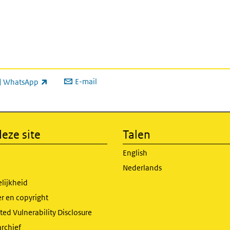
E-mail
WhatsApp
xterne link)
eze site
Talen
English
Nederlands
lijkheid
r en copyright
ed Vulnerability Disclosure
archief