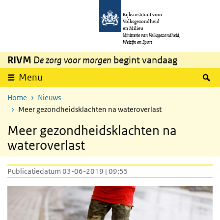
Overslaan en naar de inhoud gaan
Direct naar de hoofdnavigatie
Rijksinstituut voor
Volksgezondheid
en Milieu
Ministerie van Volksgezondheid,
Welzijn en Sport
RIVM
De zorg voor morgen
begint vandaag
Z
Menu
Home
Nieuws
Meer gezondheidsklachten na wateroverlast
Meer gezondheidsklachten na
wateroverlast
Publicatiedatum 03-06-2019 | 09:55