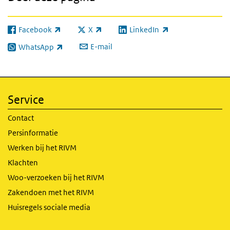
Facebook
X
LinkedIn
(externe link)
(externe link)
(externe link)
E-mail
WhatsApp
(externe link)
Service
Contact
Persinformatie
Werken bij het RIVM
Klachten
Woo-verzoeken bij het RIVM
Zakendoen met het RIVM
Huisregels sociale media