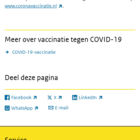
(externe link)
www.coronavaccinatie.nl
.
Meer over vaccinatie tegen COVID-19
COVID-19-vaccinatie
Deel deze pagina
Facebook
X
LinkedIn
(externe link)
(externe link)
(externe link)
E-mail
WhatsApp
(externe link)