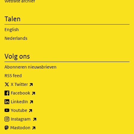
Website archief
Talen
English
Nederlands
Volg ons
Abonneren nieuwsbrieven
RSS feed
(externe link)
X Twitter
(externe link)
Facebook
(externe link)
LinkedIn
(externe link)
Youtube
(externe link)
Instagram
(externe link)
Mastodon