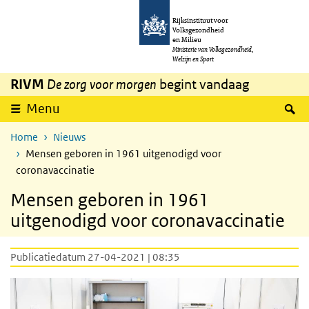
Overslaan en naar de inhoud gaan
Direct naar de hoofdnavigatie
Rijksinstituut voor
Volksgezondheid
en Milieu
Ministerie van Volksgezondheid,
Welzijn en Sport
RIVM
De zorg voor morgen
begint vandaag
Z
Menu
Home
Nieuws
Mensen geboren in 1961 uitgenodigd voor
coronavaccinatie
Mensen geboren in 1961
uitgenodigd voor coronavaccinatie
Publicatiedatum 27-04-2021 | 08:35