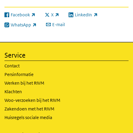
Facebook
X
LinkedIn
(externe link)
(externe link)
(externe link)
E-mail
WhatsApp
(externe link)
Service
Contact
Persinformatie
Werken bij het RIVM
Klachten
Woo-verzoeken bij het RIVM
Zakendoen met het RIVM
Huisregels sociale media