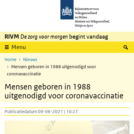
Overslaan en naar de inhoud gaan
Direct naar de hoofdnavigatie
Rijksinstituut voor
Volksgezondheid
en Milieu
Ministerie van Volksgezondheid,
Welzijn en Sport
RIVM
De zorg voor morgen
begint vandaag
Z
Menu
Home
Nieuws
Mensen geboren in 1988 uitgenodigd voor
coronavaccinatie
Mensen geboren in 1988
uitgenodigd voor coronavaccinatie
Publicatiedatum 09-06-2021 | 10:27