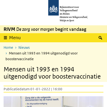
Overslaan en naar de inhoud gaan
Direct naar de hoofdnavigatie
Rijksinstituut voor
Volksgezondheid
en Milieu
Ministerie van Volksgezondheid,
Welzijn en Sport
RIVM
De zorg voor morgen
begint vandaag
Z
Menu
Home
Nieuws
Mensen uit 1993 en 1994 uitgenodigd voor
boostervaccinatie
Mensen uit 1993 en 1994
uitgenodigd voor boostervaccinatie
Publicatiedatum 01-01-2022 | 16:00