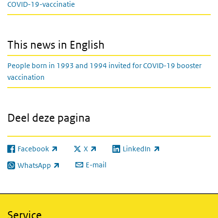
COVID-19-vaccinatie
This news in English
People born in 1993 and 1994 invited for COVID-19 booster
vaccination
Deel deze pagina
Facebook
X
LinkedIn
(externe link)
(externe link)
(externe link)
E-mail
WhatsApp
(externe link)
Service