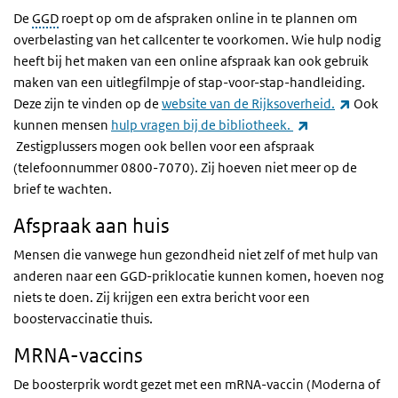
De
GGD
roept op om de afspraken online in te plannen om
overbelasting van het callcenter te voorkomen. Wie hulp nodig
heeft bij het maken van een online afspraak kan ook gebruik
maken van een uitlegfilmpje of stap-voor-stap-handleiding.
(externe
Deze zijn te vinden op de
website van de Rijksoverheid.
Ook
kunnen mensen
hulp vragen bij de bibliotheek.
(externe link)
Zestigplussers mogen ook bellen voor een afspraak
(telefoonnummer 0800-7070). Zij hoeven niet meer op de
brief te wachten.
Afspraak aan huis
Mensen die vanwege hun gezondheid niet zelf of met hulp van
anderen naar een GGD-priklocatie kunnen komen, hoeven nog
niets te doen. Zij krijgen een extra bericht voor een
boostervaccinatie thuis.
MRNA-vaccins
De boosterprik wordt gezet met een mRNA-vaccin (Moderna of