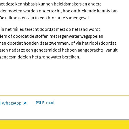
xterne link)
Met deze kennisbasis kunnen beleidsmakers en andere
nader moeten worden onderzocht, hoe ontbrekende kennis kan
De uitkomsten zijn in een brochure samengevat.
n het milieu terecht doordat mest op het land wordt
odem of doordat de stoffen met regenwater wegspoelen.
en doordat honden daar zwemmen, of via het riool (doordat
ssen nadat ze een geneesmiddel hebben aangebracht). Vanuit
 geneesmiddelen het grondwater bereiken.
E-mail
WhatsApp
xterne link)