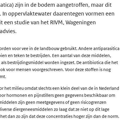
tica) zijn in de bodem aangetroffen, maar dit
men. In oppervlaktewater daarentegen vormen een
t uit een studie van het RIVM, Wageningen
advies.
orden voor vee in de landbouw gebruikt. Andere antiparasitica
ien en teken te bestrijden. Een aantal van deze middelen,
 als bestrijdingsmiddel worden ingezet. De antibiotica die het
ook voor mensen voorgeschreven. Voor deze stoffen is nog
omt.
oor het milieu omdat slechts een klein deel van de in Nederland
voor hormonen en pijnstillers geen gegevens beschikbaar om
middelen zijn geen meetgegevens of geen risicogrenzen
iverse diergeneesmiddelen zo laag dat ze niet op dit lage
et dan zo zijn dat deze concentraties hoger zijn dan de norm.