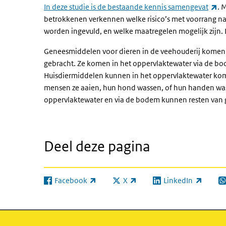
(e
In deze studie is de bestaande kennis samengevat
. 
betrokkenen verkennen welke risico’s met voorrang 
worden ingevuld, en welke maatregelen mogelijk zijn. 
Geneesmiddelen voor dieren in de veehouderij komen i
gebracht. Ze komen in het oppervlaktewater via de b
Huisdiermiddelen kunnen in het oppervlaktewater kom
mensen ze aaien, hun hond wassen, of hun handen wa
oppervlaktewater en via de bodem kunnen resten van
Deel deze pagina
Facebook
X
LinkedIn
(externe link)
(externe link)
(externe link)
(e