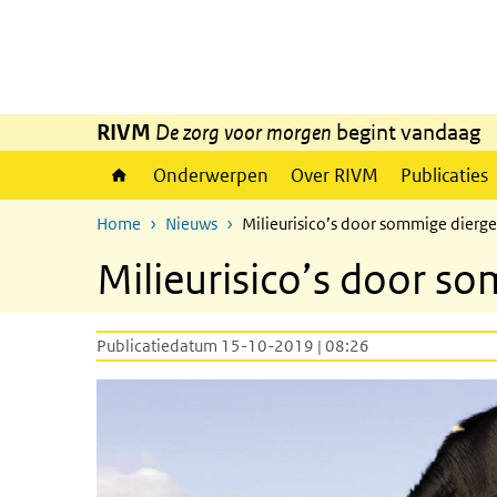
Overslaan en naar de inhoud gaan
Direct naar de hoofdnavigatie
RIVM
De zorg voor morgen
begint vandaag
Onderwerpen
Over RIVM
Publicaties
Home
Nieuws
Milieurisico’s door sommige dier
Milieurisico’s door 
Publicatiedatum 15-10-2019 | 08:26