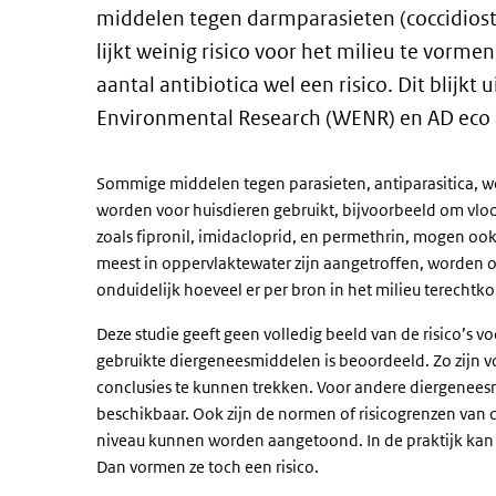
middelen tegen darmparasieten (coccidiosta
lijkt weinig risico voor het milieu te vor
aantal antibiotica wel een risico. Dit blijk
Environmental Research (WENR) en AD eco 
Sommige middelen tegen parasieten, antiparasitica, w
worden voor huisdieren gebruikt, bijvoorbeeld om vloo
zoals fipronil, imidacloprid, en permethrin, mogen ook
meest in oppervlaktewater zijn aangetroffen, worden 
onduidelijk hoeveel er per bron in het milieu terechtk
Deze studie geeft geen volledig beeld van de risico’s v
gebruikte diergeneesmiddelen is beoordeeld. Zo zijn 
conclusies te kunnen trekken. Voor andere diergenees
beschikbaar. Ook zijn de normen of risicogrenzen van d
niveau kunnen worden aangetoond. In de praktijk kan h
Dan vormen ze toch een risico.