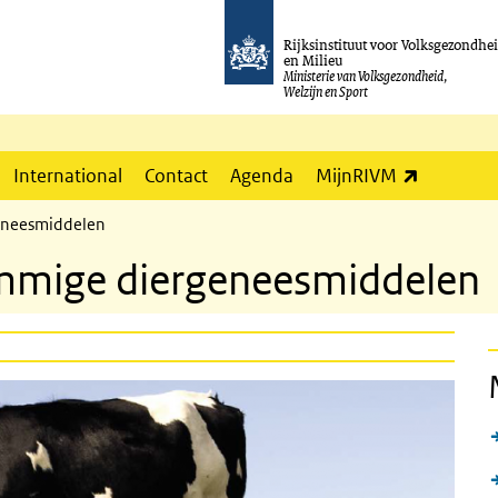
Rijksinstituut voor Volksgezondhe
en Milieu
Ministerie van Volksgezondheid,
Welzijn en Sport
(externe l
International
Contact
Agenda
MijnRIVM
geneesmiddelen
sommige diergeneesmiddelen