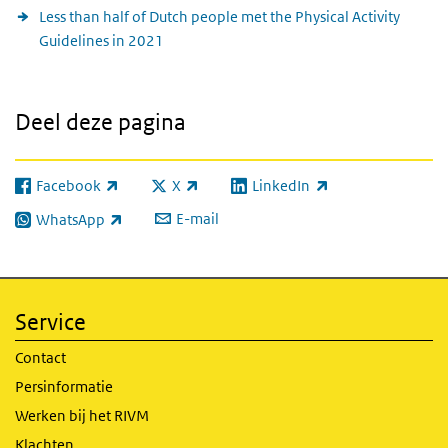
Less than half of Dutch people met the Physical Activity
Guidelines in 2021
Deel deze pagina
Facebook
X
LinkedIn
(externe link)
(externe link)
(externe link)
E-mail
WhatsApp
(externe link)
Service
Contact
Persinformatie
Werken bij het RIVM
Klachten