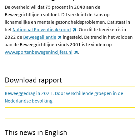
De overheid wil dat 75 procent in 2040 aan de
Beweegrichtlijnen voldoet. Dit verkleint de kans op
lichamelijke en mentale gezondheidsproblemen. Dat staat in
(externe link)
het
Nationaal Preventieakkoord
. Om dit te bereiken is in
(externe link)
2022 de
Beweegalliantie
ingesteld. De trend in het voldoen
aan de Beweegrichtlijnen sinds 2001 is te vinden op
(externe link)
www.sportenbewegenincijfers.nl
.
Download rapport
Beweeggedrag in 2021. Door verschillende groepen in de
Nederlandse bevolking
This news in English