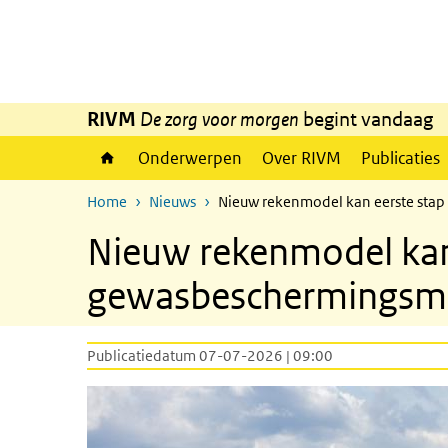
Overslaan en naar de inhoud gaan
Direct naar de hoofdnavigatie
RIVM
De zorg voor morgen
begint vandaag
Onderwerpen
Over RIVM
Publicaties
Home
Nieuws
Nieuw rekenmodel kan eerste stap
Nieuw rekenmodel kan 
gewasbeschermingsmi
Publicatiedatum 07-07-2026 | 09:00