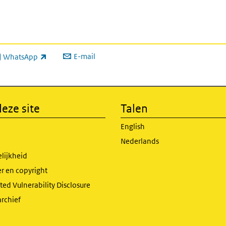
E-mail
WhatsApp
xterne link)
eze site
Talen
English
Nederlands
lijkheid
r en copyright
ed Vulnerability Disclosure
archief