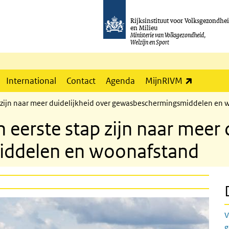
Rijksinstituut voor Volksgezondhe
en Milieu
Ministerie van Volksgezondheid,
Welzijn en Sport
(externe l
International
Contact
Agenda
MijnRIVM
 zijn naar meer duidelijkheid over gewasbeschermingsmiddelen en
eerste stap zijn naar meer d
ddelen en woonafstand
V
g