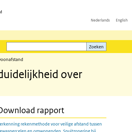
id
Nederlands
English
Zoeken
ink)
Zoeken
 woonafstand
uidelijkheid over
Download rapport
erkenning rekenmethode voor veilige afstand tussen
ewaspercelen en omwonenden. Spuitzonering bij