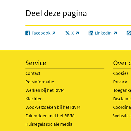
Deel deze pagina
Facebook
X
LinkedIn
(externe link)
(externe link)
(externe link)
(e
Service
Over d
Contact
Cookies
Persinformatie
Privacy
Werken bij het RIVM
Toeganke
Klachten
Disclaime
Woo-verzoeken bij het RIVM
Coordinat
Zakendoen met het RIVM
Website 
Huisregels sociale media