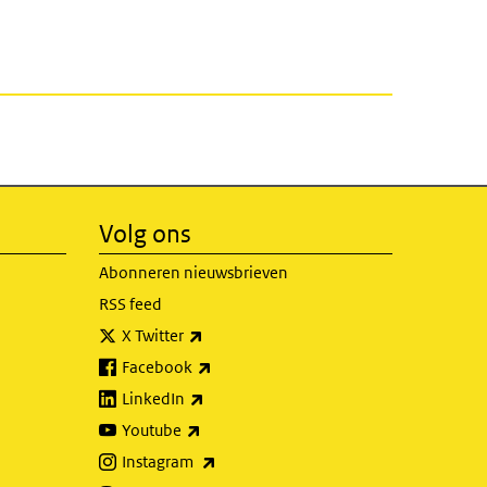
Volg ons
Abonneren nieuwsbrieven
RSS feed
(externe link)
X Twitter
(externe link)
Facebook
(externe link)
LinkedIn
(externe link)
Youtube
(externe link)
Instagram