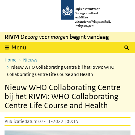
Overslaan en naar de inhoud gaan
Direct naar de hoofdnavigatie
Rijksinstituut voor
Volksgezondheid
en Milieu
Ministerie van Volksgezondheid,
Welzijn en Sport
RIVM
De zorg voor morgen
begint vandaag
Z
Menu
Home
Nieuws
Nieuw WHO Collaborating Centre bij het RIVM: WHO
Collaborating Centre Life Course and Health
Nieuw WHO Collaborating Centre
bij het RIVM: WHO Collaborating
Centre Life Course and Health
Publicatiedatum 07-11-2022 | 09:15