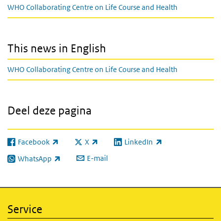
WHO Collaborating Centre on Life Course and Health
This news in English
WHO Collaborating Centre on Life Course and Health
Deel deze pagina
Facebook
X
LinkedIn
(externe link)
(externe link)
(externe link)
E-mail
WhatsApp
(externe link)
Service