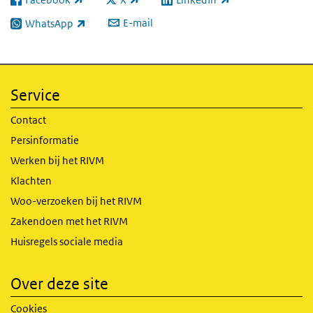
(externe link)
(externe link)
(externe link)
E-mail
WhatsApp
(externe link)
Service
Contact
Persinformatie
Werken bij het RIVM
Klachten
Woo-verzoeken bij het RIVM
Zakendoen met het RIVM
Huisregels sociale media
Over deze site
Cookies