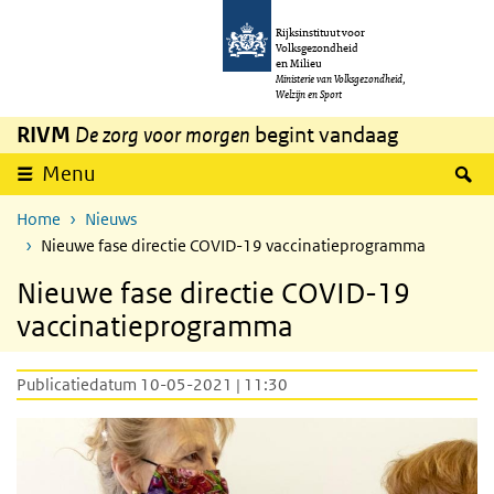
Overslaan en naar de inhoud gaan
Direct naar de hoofdnavigatie
Rijksinstituut voor
Volksgezondheid
en Milieu
Ministerie van Volksgezondheid,
Welzijn en Sport
RIVM
De zorg voor morgen
begint vandaag
Z
Menu
Home
Nieuws
Nieuwe fase directie COVID-19 vaccinatieprogramma
Nieuwe fase directie COVID-19
vaccinatieprogramma
Publicatiedatum 10-05-2021 | 11:30