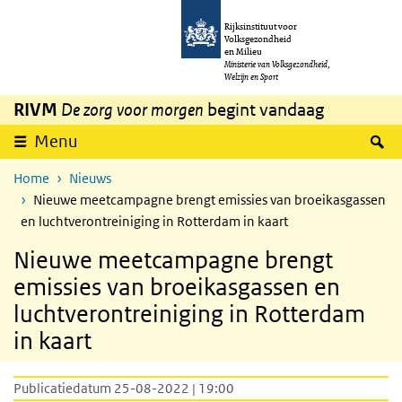
Overslaan en naar de inhoud gaan
Direct naar de hoofdnavigatie
Rijksinstituut voor
Volksgezondheid
en Milieu
Ministerie van Volksgezondheid,
Welzijn en Sport
RIVM
De zorg voor morgen
begint vandaag
Z
Menu
Home
Nieuws
Nieuwe meetcampagne brengt emissies van broeikasgassen
en luchtverontreiniging in Rotterdam in kaart
Nieuwe meetcampagne brengt
emissies van broeikasgassen en
luchtverontreiniging in Rotterdam
in kaart
Publicatiedatum 25-08-2022 | 19:00