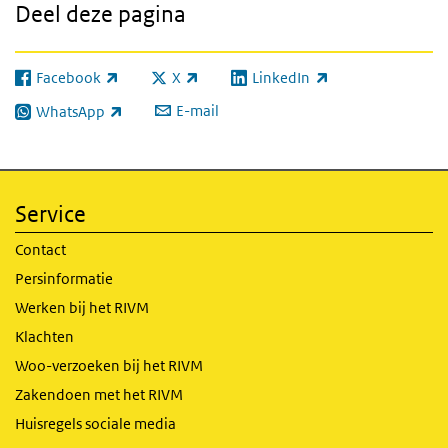
Deel deze pagina
Facebook
X
LinkedIn
(externe link)
(externe link)
(externe link)
E-mail
WhatsApp
(externe link)
Service
Contact
Persinformatie
Werken bij het RIVM
Klachten
Woo-verzoeken bij het RIVM
Zakendoen met het RIVM
Huisregels sociale media