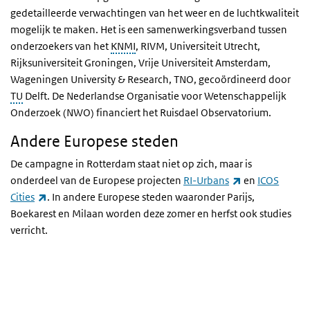
gedetailleerde verwachtingen van het weer en de luchtkwaliteit
mogelijk te maken. Het is een samenwerkingsverband tussen
onderzoekers van het
KNMI
, RIVM, Universiteit Utrecht,
Rijksuniversiteit Groningen, Vrije Universiteit Amsterdam,
Wageningen University & Research, TNO, gecoördineerd door
TU
Delft. De Nederlandse Organisatie voor Wetenschappelijk
Onderzoek (NWO) financiert het Ruisdael Observatorium.
Andere Europese steden
De campagne in Rotterdam staat niet op zich, maar is
(externe link)
onderdeel van de Europese projecten
RI-Urbans
en
ICOS
(externe link)
Cities
. In andere Europese steden waaronder Parijs,
Boekarest en Milaan worden deze zomer en herfst ook studies
verricht.