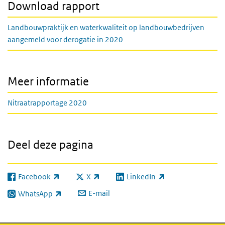
Download rapport
Landbouwpraktijk en waterkwaliteit op landbouwbedrijven
aangemeld voor derogatie in 2020
Meer informatie
Nitraatrapportage 2020
Deel deze pagina
Facebook
X
LinkedIn
(externe link)
(externe link)
(externe link)
E-mail
WhatsApp
(externe link)