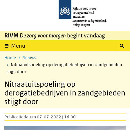
Overslaan en naar de inhoud gaan
Direct naar de hoofdnavigatie
Rijksinstituut voor
Volksgezondheid
en Milieu
Ministerie van Volksgezondheid,
Welzijn en Sport
RIVM
De zorg voor morgen
begint vandaag
Z
Menu
Home
Nieuws
Nitraatuitspoeling op derogatiebedrijven in zandgebieden
stijgt door
Nitraatuitspoeling op
derogatiebedrijven in zandgebieden
stijgt door
Publicatiedatum 07-07-2022 | 16:00