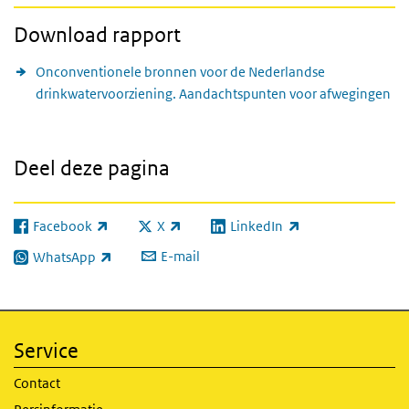
Download rapport
Onconventionele bronnen voor de Nederlandse
drinkwatervoorziening. Aandachtspunten voor afwegingen
Deel deze pagina
Facebook
X
LinkedIn
(externe link)
(externe link)
(externe link)
E-mail
WhatsApp
(externe link)
Service
Contact