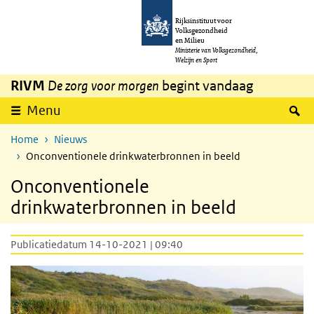
Overslaan en naar de inhoud gaan
Direct naar de hoofdnavigatie
Rijksinstituut voor
Volksgezondheid
en Milieu
Ministerie van Volksgezondheid,
Welzijn en Sport
RIVM
De zorg voor morgen
begint vandaag
Z
Menu
Home
Nieuws
Onconventionele drinkwaterbronnen in beeld
Onconventionele
drinkwaterbronnen in beeld
Publicatiedatum 14-10-2021 | 09:40