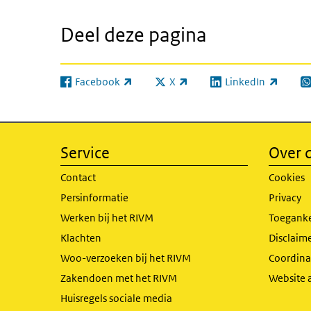
Deel deze pagina
Facebook
X
LinkedIn
(externe link)
(externe link)
(externe link)
(e
Service
Over d
Contact
Cookies
Persinformatie
Privacy
Werken bij het RIVM
Toeganke
Klachten
Disclaime
Woo-verzoeken bij het RIVM
Coordinat
Zakendoen met het RIVM
Website 
Huisregels sociale media