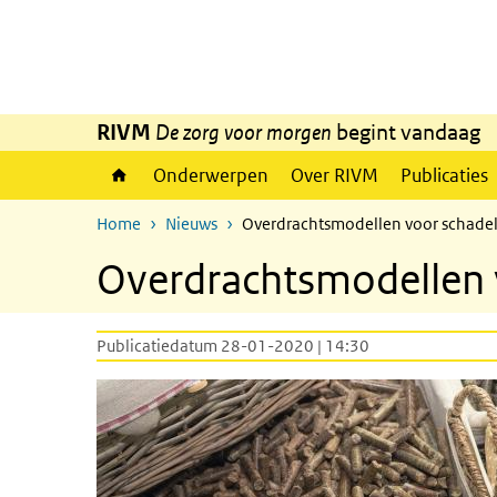
Overslaan en naar de inhoud gaan
Direct naar de hoofdnavigatie
RIVM
De zorg voor morgen
begint vandaag
Onderwerpen
Over RIVM
Publicaties
Home
Nieuws
Overdrachtsmodellen voor schadeli
Overdrachtsmodellen v
Publicatiedatum 28-01-2020 | 14:30