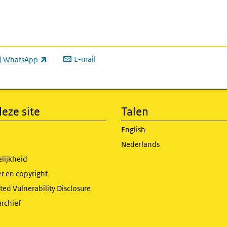
E-mail
WhatsApp
xterne link)
eze site
Talen
English
Nederlands
lijkheid
r en copyright
ed Vulnerability Disclosure
archief