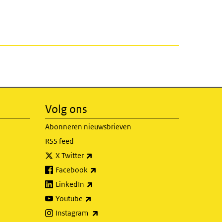
Volg ons
Abonneren nieuwsbrieven
RSS feed
(externe link)
X Twitter
(externe link)
Facebook
(externe link)
LinkedIn
(externe link)
Youtube
(externe link)
Instagram