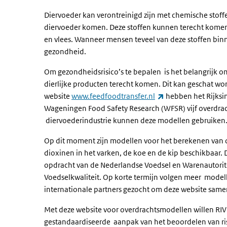
Diervoeder kan verontreinigd zijn met chemische stoffen
diervoeder komen. Deze stoffen kunnen terecht komen 
en vlees. Wanneer mensen teveel van deze stoffen binne
gezondheid.
Om gezondheidsrisico’s te bepalen is het belangrijk om
dierlijke producten terecht komen. Dit kan geschat 
(externe link)
website
www.feedfoodtransfer.nl
hebben het Rijksin
Wageningen Food Safety Research (WFSR) vijf overdr
diervoederindustrie kunnen deze modellen gebruiken
Op dit moment zijn modellen voor het berekenen van o
dioxinen in het varken, de koe en de kip beschikbaar
opdracht van de Nederlandse Voedsel en Warenautorite
Voedselkwaliteit. Op korte termijn volgen meer model
internationale partners gezocht om deze website samen
Met deze website voor overdrachtsmodellen willen RI
gestandaardiseerde aanpak van het beoordelen van risi