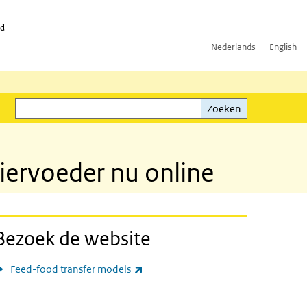
id
Nederlands
English
Zoeken
ink)
Zoeken
iervoeder nu online
Bezoek de website
(externe link)
Feed-food transfer models