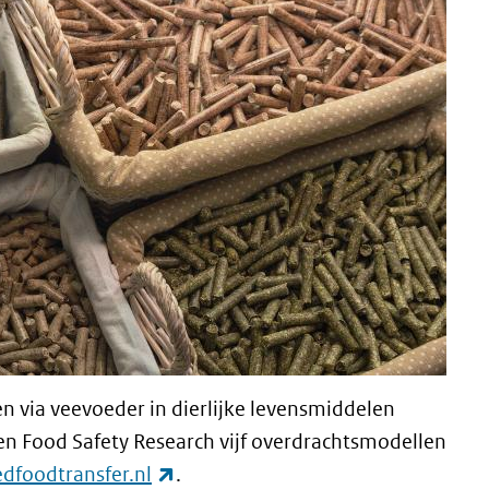
n via veevoeder in dierlijke levensmiddelen
 Food Safety Research vijf overdrachtsmodellen
(externe link)
dfoodtransfer.nl
.