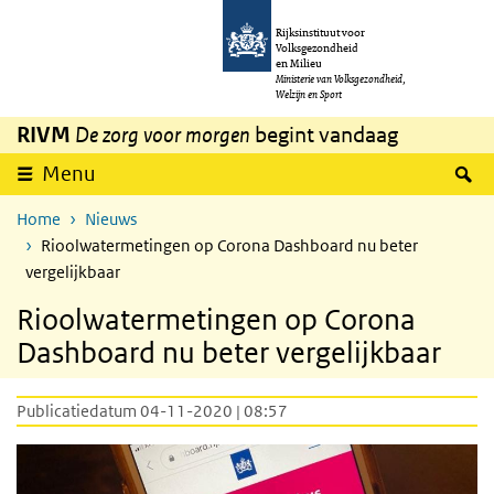
Overslaan en naar de inhoud gaan
Direct naar de hoofdnavigatie
Rijksinstituut voor
Volksgezondheid
en Milieu
Ministerie van Volksgezondheid,
Welzijn en Sport
RIVM
De zorg voor morgen
begint vandaag
Z
Menu
Home
Nieuws
Rioolwatermetingen op Corona Dashboard nu beter
vergelijkbaar
Rioolwatermetingen op Corona
Dashboard nu beter vergelijkbaar
Publicatiedatum 04-11-2020 | 08:57