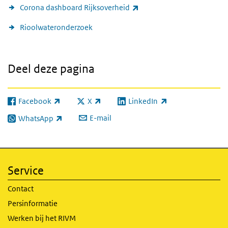
(externe link)
Corona dashboard Rijksoverheid
Rioolwateronderzoek
Deel deze pagina
Facebook
X
LinkedIn
(externe link)
(externe link)
(externe link)
E-mail
WhatsApp
(externe link)
Service
Contact
Persinformatie
Werken bij het RIVM