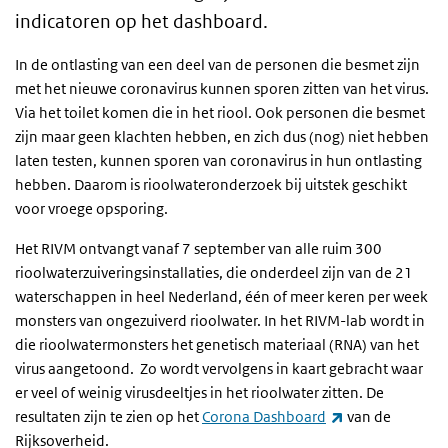
indicatoren op het dashboard.
In de ontlasting van een deel van de personen die besmet zijn
met het nieuwe coronavirus kunnen sporen zitten van het virus.
Via het toilet komen die in het riool. Ook personen die besmet
zijn maar geen klachten hebben, en zich dus (nog) niet hebben
laten testen, kunnen sporen van coronavirus in hun ontlasting
hebben. Daarom is rioolwateronderzoek bij uitstek geschikt
voor vroege opsporing.
Het RIVM ontvangt vanaf 7 september van alle ruim 300
rioolwaterzuiveringsinstallaties, die onderdeel zijn van de 21
waterschappen in heel Nederland, één of meer keren per week
monsters van ongezuiverd rioolwater. In het RIVM-lab wordt in
die
rioolwatermonsters het genetisch materiaal (RNA) van het
virus aangetoond. Zo wordt vervolgens in kaart gebracht waar
er veel of weinig virusdeeltjes in het rioolwater zitten. De
(externe link)
resultaten zijn te zien op het
Corona Dashboard
van de
Rijksoverheid.