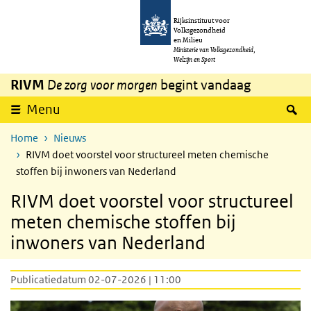
Overslaan en naar de inhoud gaan
Direct naar de hoofdnavigatie
Rijksinstituut voor
Volksgezondheid
en Milieu
Ministerie van Volksgezondheid,
Welzijn en Sport
RIVM
De zorg voor morgen
begint vandaag
Z
Menu
Home
Nieuws
RIVM doet voorstel voor structureel meten chemische
stoffen bij inwoners van Nederland
RIVM doet voorstel voor structureel
meten chemische stoffen bij
inwoners van Nederland
Publicatiedatum 02-07-2026 | 11:00