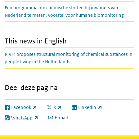
Een programma om chemische stoffen bij inwoners van
Nederland te meten. Voorstel voor humane biomonitoring
This news in English
RIVM proposes structural monitoring of chemical substances in
people living in the Netherlands
Deel deze pagina
Facebook
X
LinkedIn
(externe link)
(externe link)
(externe link)
E-mail
WhatsApp
(externe link)