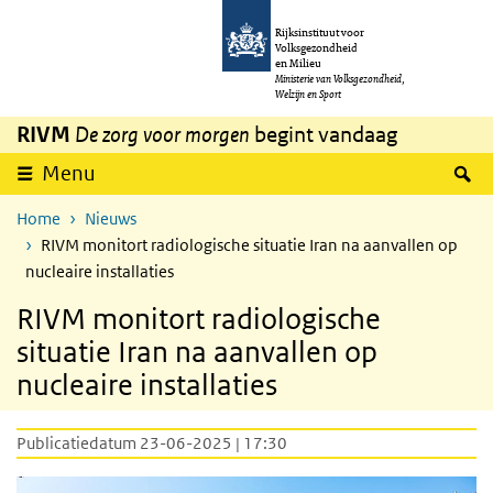
Overslaan en naar de inhoud gaan
Direct naar de hoofdnavigatie
Rijksinstituut voor
Volksgezondheid
en Milieu
Ministerie van Volksgezondheid,
Welzijn en Sport
RIVM
De zorg voor morgen
begint vandaag
Z
Menu
Home
Nieuws
RIVM monitort radiologische situatie Iran na aanvallen op
nucleaire installaties
RIVM monitort radiologische
situatie Iran na aanvallen op
nucleaire installaties
Publicatiedatum 23-06-2025 | 17:30