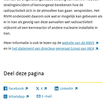
stralingsincident of kernongeval berekenen hoe de
radioactiviteit zich in de atmosfeer kan gaan verspreiden. Het
RIVM onderzoekt daarom ook wat er mogelijk kan gebeuren als
er in Iran als gevolg van deze aanvallen wel radioactiviteit
vrijkomt uit een kernreactor of andere nucleaire installatie in
Iran.
(exte
Meer informatie is ook te lezen op de
website van de ANVS
(exte
en in
het statement van directeur-generaal Grossi van IAEA
.
Deel deze pagina
Facebook
X
LinkedIn
(externe link)
(externe link)
(externe link)
E-mail
WhatsApp
(externe link)