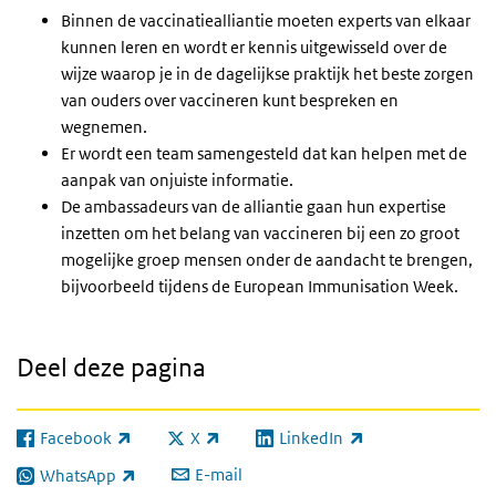
Binnen de vaccinatiealliantie moeten experts van elkaar
kunnen leren en wordt er kennis uitgewisseld over de
wijze waarop je in de dagelijkse praktijk het beste zorgen
van ouders over vaccineren kunt bespreken en
wegnemen.
Er wordt een team samengesteld dat kan helpen met de
aanpak van onjuiste informatie.
De ambassadeurs van de alliantie gaan hun expertise
inzetten om het belang van vaccineren bij een zo groot
mogelijke groep mensen onder de aandacht te brengen,
bijvoorbeeld tijdens de European Immunisation Week.
Deel deze pagina
Facebook
X
LinkedIn
(externe link)
(externe link)
(externe link)
E-mail
WhatsApp
(externe link)