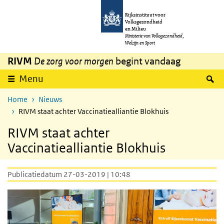
Overslaan en naar de inhoud gaan
Direct naar de hoofdnavigatie
Rijksinstituut voor
Volksgezondheid
en Milieu
Ministerie van Volksgezondheid,
Welzijn en Sport
RIVM
De zorg voor morgen
begint vandaag
Z
Menu
Home
Nieuws
RIVM staat achter Vaccinatiealliantie Blokhuis
RIVM staat achter
Vaccinatiealliantie Blokhuis
Publicatiedatum 27-03-2019 | 10:48