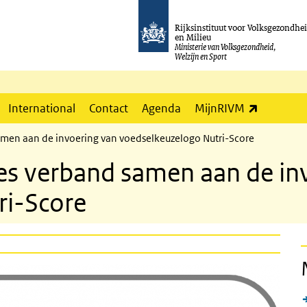
Rijksinstituut voor Volksgezondhe
en Milieu
Ministerie van Volksgezondheid,
Welzijn en Sport
(externe l
International
Contact
Agenda
MijnRIVM
amen aan de invoering van voedselkeuzelogo Nutri-Score
es verband samen aan de in
ri-Score