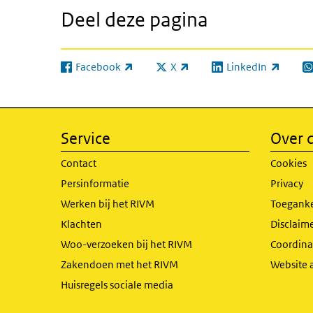
Deel deze pagina
Facebook
X
LinkedIn
(externe link)
(externe link)
(externe link)
(e
Service
Over d
Contact
Cookies
Persinformatie
Privacy
Werken bij het RIVM
Toeganke
Klachten
Disclaime
Woo-verzoeken bij het RIVM
Coordinat
Zakendoen met het RIVM
Website 
Huisregels sociale media