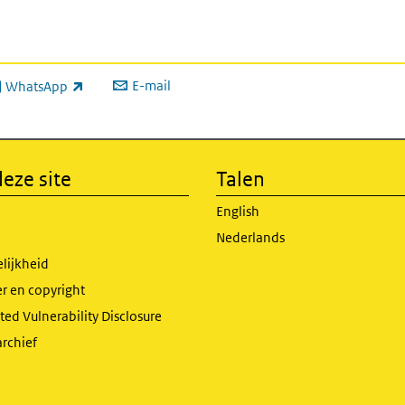
E-mail
WhatsApp
xterne link)
eze site
Talen
English
Nederlands
lijkheid
r en copyright
ed Vulnerability Disclosure
archief