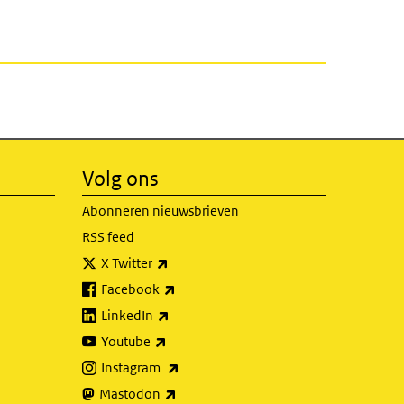
Volg ons
Abonneren nieuwsbrieven
RSS feed
(externe link)
X Twitter
(externe link)
Facebook
(externe link)
LinkedIn
(externe link)
Youtube
(externe link)
Instagram
(externe link)
Mastodon