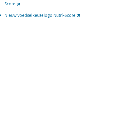
(externe link)
Score
(externe link)
Nieuw voedselkeuzelogo Nutri-Score