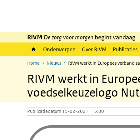
Overslaan en naar de inhoud gaan
Direct naar de hoofdnavigatie
RIVM
De zorg voor morgen
begint vandaag
Onderwerpen
Over RIVM
Publicaties
Home
Nieuws
RIVM werkt in Europees verband s
RIVM werkt in Europe
voedselkeuzelogo Nut
Publicatiedatum 15-02-2021 | 15:00