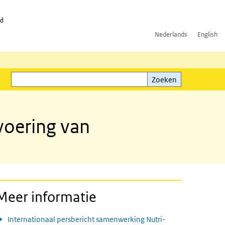
id
Nederlands
English
Zoeken
ink)
Zoeken
voering van
Meer informatie
Internationaal persbericht samenwerking Nutri-