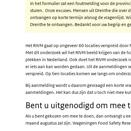
In het formulier zat een foutmelding voor de provinci
sturen. Onze excuses. Mensen uit Drenthe die over 
ontvangen op korte termijn alsnog de vragenlijst. 
Drenthe te ontvangen. Bedankt voor uw begrip en g
Het RIVM gaat op ongeveer 60 locaties verspreid doo
Met dit onderzoek wil het RIVM beeld krijgen van de ho
plekken in Nederland. Ook doet het RIVM onderzoek na
er iets aan kan worden gedaan. Uit de aanmeldingen s
verspreid. Op tien locaties komen we langs om onderz
Bij aanmelding wordt u daarom gevraagd een korte vrag
aanmeldingen. Het kan dus zijn dat u toch niet mee k
Bent u uitgenodigd om mee 
Als u bent gekozen om mee te doen, dan ontvangt u een
maand augustus zal zijn. Wageningen Food Safety Resea