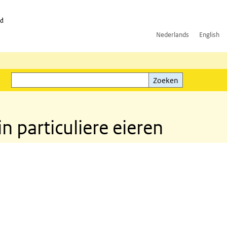
id
Nederlands
English
Zoeken
ink)
Zoeken
 particuliere eieren