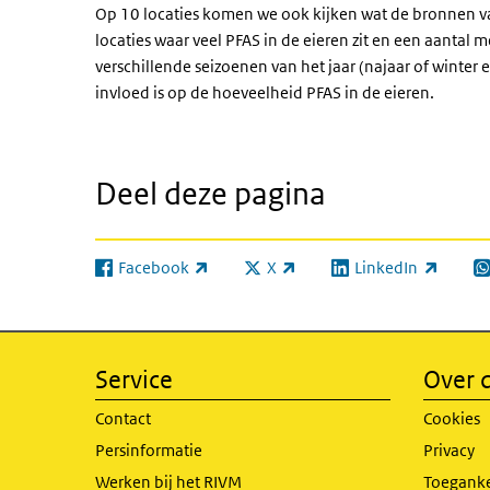
Op 10 locaties komen we ook kijken wat de bronnen v
locaties waar veel PFAS in de eieren zit en een aantal
verschillende seizoenen van het jaar (najaar of winter
invloed is op de hoeveelheid PFAS in de eieren.
Deel deze pagina
Facebook
X
LinkedIn
(externe link)
(externe link)
(externe link)
(e
Service
Over d
Contact
Cookies
Persinformatie
Privacy
Werken bij het RIVM
Toeganke