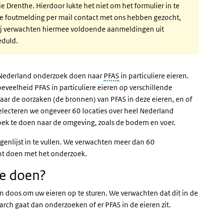
e Drenthe. Hierdoor lukte het niet om het formulier in te
de foutmelding per mail contact met ons hebben gezocht,
Wij verwachten hiermee voldoende aanmeldingen uit
eduld.
r Nederland onderzoek doen naar
PFAS
in particuliere eieren.
eveelheid PFAS in particuliere eieren op verschillende
ar de oorzaken (de bronnen) van PFAS in deze eieren, en of
electeren we ongeveer 60 locaties over heel Nederland
oek te doen naar de omgeving, zoals de bodem en voer.
enlijst in te vullen. We verwachten meer dan 60
unt doen met het onderzoek.
te doen?
 doos om uw eieren op te sturen. We verwachten dat dit in de
rch gaat dan onderzoeken of er PFAS in de eieren zit.