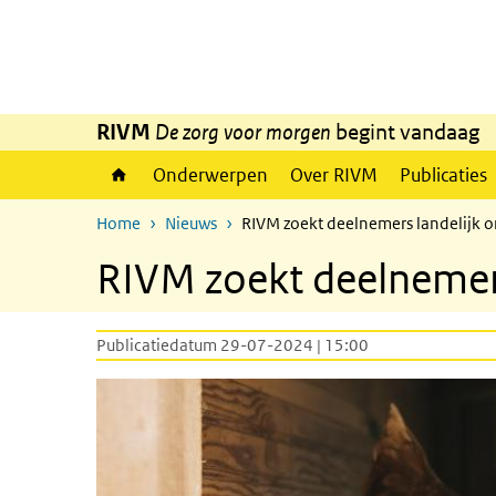
Overslaan en naar de inhoud gaan
Direct naar de hoofdnavigatie
RIVM
De zorg voor morgen
begint vandaag
Onderwerpen
Over RIVM
Publicaties
Home
Nieuws
RIVM zoekt deelnemers landelijk on
RIVM zoekt deelnemers 
Publicatiedatum 29-07-2024 | 15:00