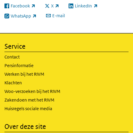
Facebook
X
LinkedIn
(externe link)
(externe link)
(externe link)
E-mail
WhatsApp
(externe link)
Service
Contact
Persinformatie
Werken bij het RIVM
Klachten
Woo-verzoeken bij het RIVM
Zakendoen met het RIVM
Huisregels sociale media
Over deze site