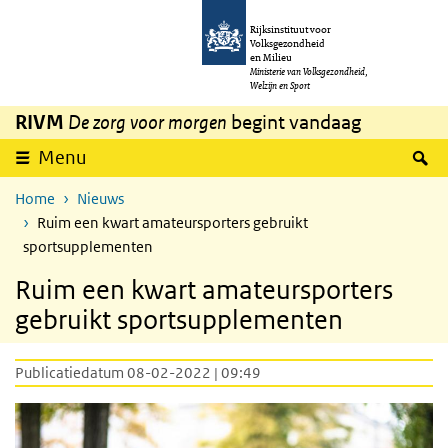
Overslaan en naar de inhoud gaan
Direct naar de hoofdnavigatie
Rijksinstituut voor
Volksgezondheid
en Milieu
Ministerie van Volksgezondheid,
Welzijn en Sport
RIVM
De zorg voor morgen
begint vandaag
Z
Menu
Home
Nieuws
Ruim een kwart amateursporters gebruikt
sportsupplementen
Ruim een kwart amateursporters
gebruikt sportsupplementen
Publicatiedatum 08-02-2022 | 09:49