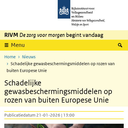
Overslaan en naar de inhoud gaan
Direct naar de hoofdnavigatie
Rijksinstituut voor
Volksgezondheid
en Milieu
Ministerie van Volksgezondheid,
Welzijn en Sport
RIVM
De zorg voor morgen
begint vandaag
Z
Menu
Home
Nieuws
Schadelijke gewasbeschermingsmiddelen op rozen van
buiten Europese Unie
Schadelijke
gewasbeschermingsmiddelen op
rozen van buiten Europese Unie
Publicatiedatum 21-01-2026 | 13:00