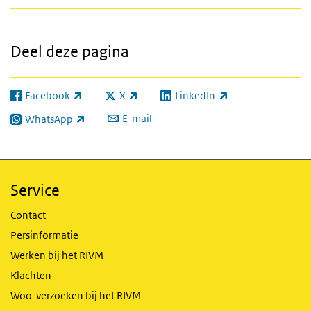
Deel deze pagina
Facebook
X
LinkedIn
(externe link)
(externe link)
(externe link)
E-mail
WhatsApp
(externe link)
Service
Contact
Persinformatie
Werken bij het RIVM
Klachten
Woo-verzoeken bij het RIVM