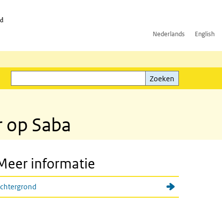
id
Nederlands
English
Zoeken
ink)
Zoeken
r op Saba
Meer informatie
chtergrond