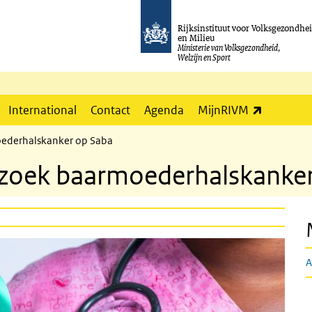
Rijksinstituut voor Volksgezondhe
en Milieu
Ministerie van Volksgezondheid,
Welzijn en Sport
(externe l
International
Contact
Agenda
MijnRIVM
oederhalskanker op Saba
rzoek baarmoederhalskanke
A