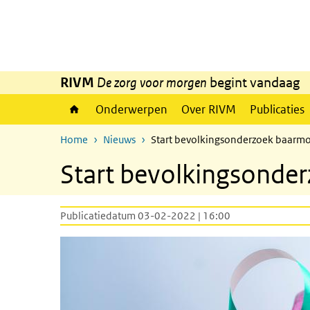
Overslaan en naar de inhoud gaan
Direct naar de hoofdnavigatie
RIVM
De zorg voor morgen
begint vandaag
Onderwerpen
Over RIVM
Publicaties
Home
Nieuws
Start bevolkingsonderzoek baarm
Start bevolkingsonde
Publicatiedatum 03-02-2022 | 16:00