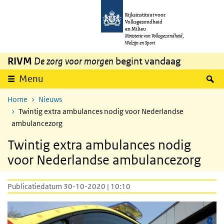
Overslaan en naar de inhoud gaan
Direct naar de hoofdnavigatie
Rijksinstituut voor
Volksgezondheid
en Milieu
Ministerie van Volksgezondheid,
Welzijn en Sport
RIVM
De zorg voor morgen
begint vandaag
Z
Menu
Home
Nieuws
Twintig extra ambulances nodig voor Nederlandse
ambulancezorg
Twintig extra ambulances nodig
voor Nederlandse ambulancezorg
Publicatiedatum 30-10-2020 | 10:10