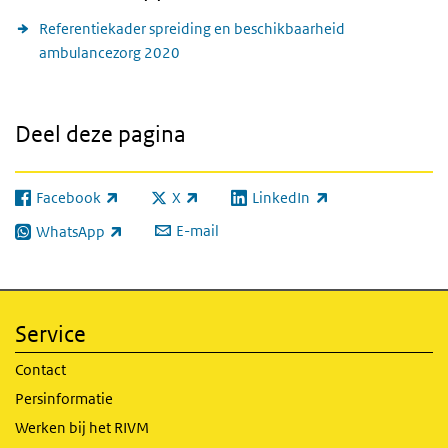
Referentiekader spreiding en beschikbaarheid
ambulancezorg 2020
Deel deze pagina
Facebook
X
LinkedIn
(externe link)
(externe link)
(externe link)
E-mail
WhatsApp
(externe link)
Service
Contact
Persinformatie
Werken bij het RIVM