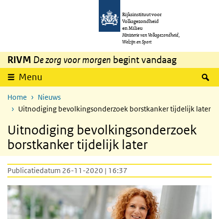
Overslaan en naar de inhoud gaan
Direct naar de hoofdnavigatie
Rijksinstituut voor
Volksgezondheid
en Milieu
Ministerie van Volksgezondheid,
Welzijn en Sport
RIVM
De zorg voor morgen
begint vandaag
Z
Menu
Home
Nieuws
Uitnodiging bevolkingsonderzoek borstkanker tijdelijk later
Uitnodiging bevolkingsonderzoek
borstkanker tijdelijk later
Publicatiedatum 26-11-2020 | 16:37