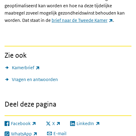
geoptimaliseerd kan worden en hoe na deze tijdelijke
maatregel zoveel mogelijk gezondheidswinst behouden kan
(externe lin
worden. Dat staat in de
brief naar de Tweede Kamer
.
Zie ook
(externe link)
Kamerbrief
Vragen en antwoorden
Deel deze pagina
Facebook
X
LinkedIn
(externe link)
(externe link)
(externe link)
E-mail
WhatsApp
(externe link)