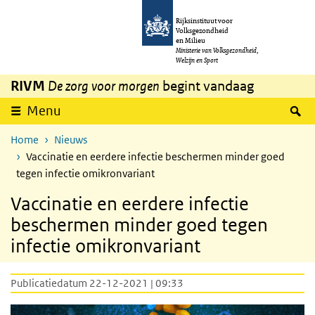
Overslaan en naar de inhoud gaan
Direct naar de hoofdnavigatie
Rijksinstituut voor
Volksgezondheid
en Milieu
Ministerie van Volksgezondheid,
Welzijn en Sport
RIVM
De zorg voor morgen
begint vandaag
Z
Menu
Home
Nieuws
Vaccinatie en eerdere infectie beschermen minder goed
tegen infectie omikronvariant
Vaccinatie en eerdere infectie
beschermen minder goed tegen
infectie omikronvariant
Publicatiedatum 22-12-2021 | 09:33