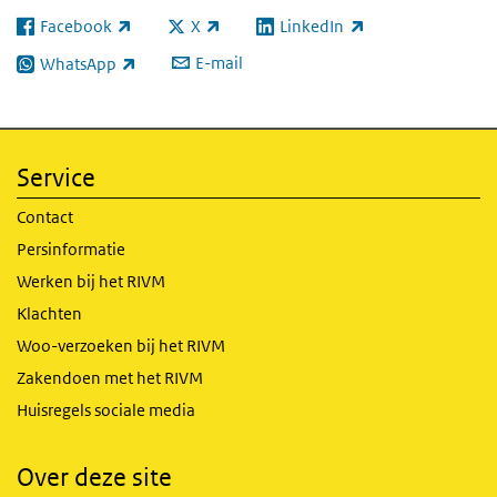
Facebook
X
LinkedIn
(externe link)
(externe link)
(externe link)
E-mail
WhatsApp
(externe link)
Service
Contact
Persinformatie
Werken bij het RIVM
Klachten
Woo-verzoeken bij het RIVM
Zakendoen met het RIVM
Huisregels sociale media
Over deze site