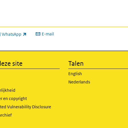
E-mail
WhatsApp
xterne link)
eze site
Talen
English
Nederlands
lijkheid
r en copyright
ed Vulnerability Disclosure
archief