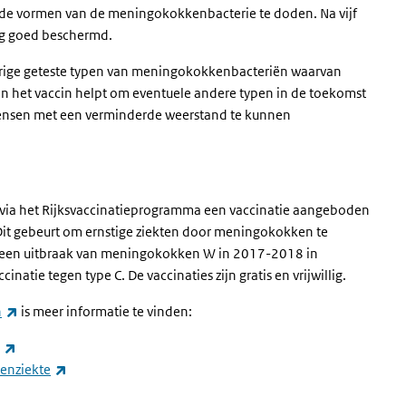
ende vormen van de meningokokkenbacterie te doden. Na vijf
og goed beschermd.
verige geteste typen van meningokokkenbacteriën waarvan
an het vaccin helpt om eventuele andere typen in de toekomst
mensen met een verminderde weerstand te kunnen
n via het Rijksvaccinatieprogramma een vaccinatie aangeboden
Dit gebeurt om ernstige ziekten door meningokokken te
a een uitbraak van meningokokken W in 2017-2018 in
natie tegen type C. De vaccinaties zijn gratis en vrijwillig.
(externe link)
n
is meer informatie te vinden:
(externe link)
(externe link)
kenziekte