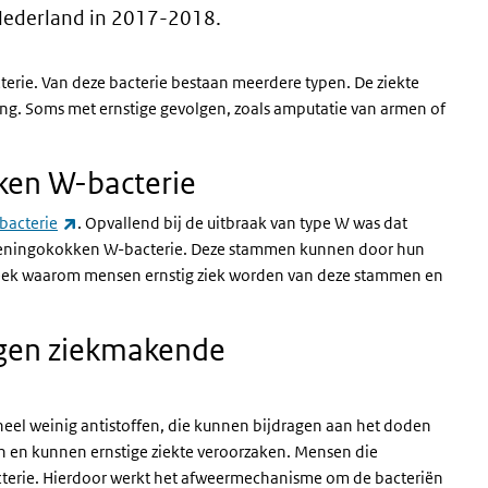
Nederland in 2017-2018.
rie. Van deze bacterie bestaan meerdere typen. De ziekte
ging. Soms met ernstige gevolgen, zoals amputatie van armen of
en W-bacterie
(externe link)
bacterie
. Opvallend bij de uitbraak van type W was dat
eningokokken W-bacterie. Deze stammen kunnen door hun
eek waarom mensen ernstig ziek worden van deze stammen en
egen ziekmakende
eel weinig antistoffen, die kunnen bijdragen aan het doden
en en kunnen ernstige ziekte veroorzaken. Mensen die
acterie. Hierdoor werkt het afweermechanisme om de bacteriën