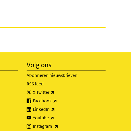
Volg ons
Abonneren nieuwsbrieven
RSS feed
(externe link)
X Twitter
(externe link)
Facebook
(externe link)
LinkedIn
(externe link)
Youtube
(externe link)
Instagram