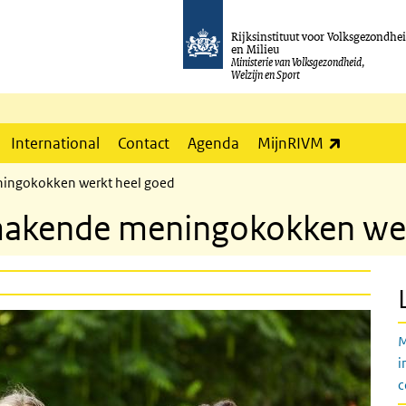
Rijksinstituut voor Volksgezondhe
en Milieu
Ministerie van Volksgezondheid,
Welzijn en Sport
(externe l
International
Contact
Agenda
MijnRIVM
ningokokken werkt heel goed
kmakende meningokokken wer
M
i
c