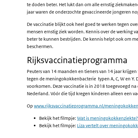
te doden beter. Het lukt dan om alle ernstig ziekmak
jaar waren de onderzochte gevaccineerde jongeren n
De vaccinatie blijkt ook heel goed te werken tegen o
mensen ernstig ziek worden. Kennis over de werking v
beter te kunnen bestrijden. De kennis helpt ook om 
beschermen.
Rijksvaccinatieprogramma
Peuters van 14 maanden en tieners van 14 jaar krijge
tegen de meningokokkenbacterie typen A, C, W en Y. 
voorkomen. Deze vaccinatie is in 2018 toegevoegd n
Nederland. Vóór die tijd kregen kinderen alleen een vacci
Op
www.rijksvaccinatieprogramma.nl/meningokokke
Bekijk het filmpje:
Wat is meningokokkenziekte?
Bekijk het filmpje:
Liza vertelt over meningokok