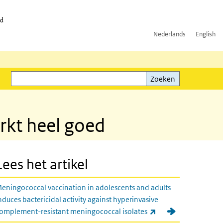
id
Nederlands
English
Zoeken
ink)
Zoeken
kt heel goed
Lees het artikel
eningococcal vaccination in adolescents and adults
nduces bactericidal activity against hyperinvasive
(externe link)
omplement-resistant meningococcal isolates