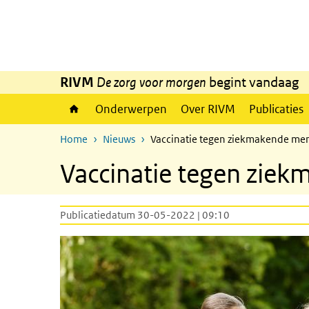
Overslaan en naar de inhoud gaan
Direct naar de hoofdnavigatie
RIVM
De zorg voor morgen
begint vandaag
Onderwerpen
Over RIVM
Publicaties
Home
Nieuws
Vaccinatie tegen ziekmakende me
Vaccinatie tegen zie
Publicatiedatum 30-05-2022 | 09:10