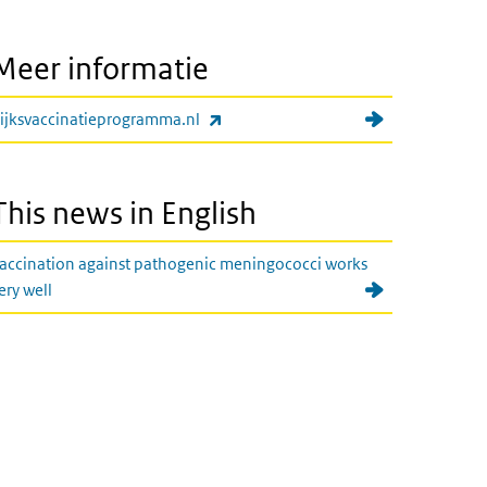
Meer informatie
(externe link)
ijksvaccinatieprogramma.nl
This news in English
accination against pathogenic meningococci works
ery well