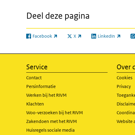
Deel deze pagina
Facebook
X
LinkedIn
(externe link)
(externe link)
(externe link)
(e
Service
Over d
Contact
Cookies
Persinformatie
Privacy
Werken bij het RIVM
Toeganke
Klachten
Disclaime
Woo-verzoeken bij het RIVM
Coordinat
Zakendoen met het RIVM
Website 
Huisregels sociale media