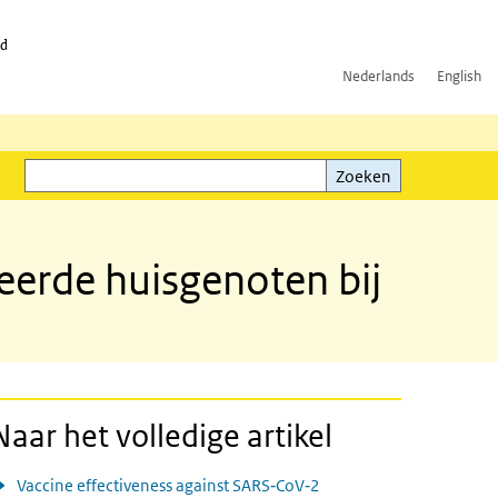
id
Nederlands
English
Zoeken
ink)
Zoeken
eerde huisgenoten bij
Naar het volledige artikel
Vaccine effectiveness against SARS‐CoV‐2