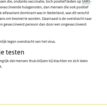
nsen die, ondanks vaccinatie, toch positief testen op
SARS
-
gevaccineerde huisgenoten, dan mensen die ook positief
de alfavariant dominant was in Nederland, was dit verschil
ns om besmet te worden. Daarnaast is de overdracht naar
en gevaccineerd persoon dan door een ongevaccineerd
nlijk tegen overdracht van het virus.
 je testen
grijk dat mensen thuis blijven bij klachten en zich laten
nt.