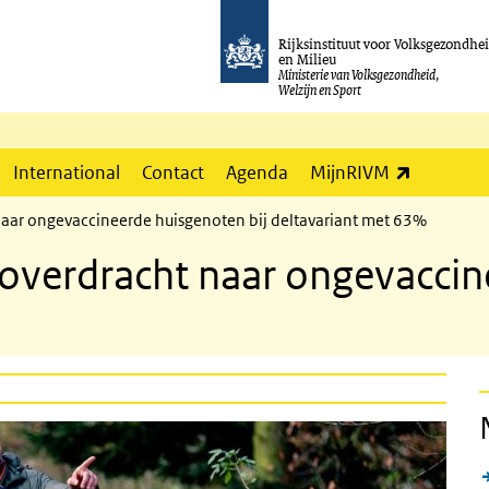
Rijksinstituut voor Volksgezondhe
en Milieu
Ministerie van Volksgezondheid,
Welzijn en Sport
(externe l
International
Contact
Agenda
MijnRIVM
naar ongevaccineerde huisgenoten bij deltavariant met 63%
 overdracht naar ongevaccin