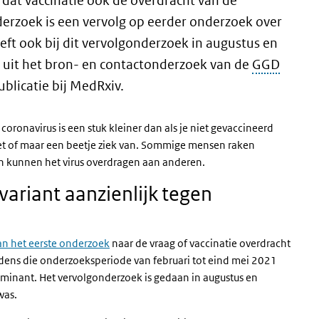
t dat vaccinatie ook de overdracht van de
nderzoek is een vervolg op eerder onderzoek over
ft ook bij dit vervolgonderzoek in augustus en
uit het bron- en contactonderzoek van de
GGD
ublicatie bij MedRxiv.
coronavirus is een stuk kleiner dan als je niet gevaccineerd
niet of maar een beetje ziek van. Sommige mensen raken
n kunnen het virus overdragen aan anderen.
variant aanzienlijk tegen
an het eerste onderzoek
naar de vraag of vaccinatie overdracht
jdens die onderzoeksperiode van februari tot eind mei 2021
ominant. Het vervolgonderzoek is gedaan in augustus en
was.