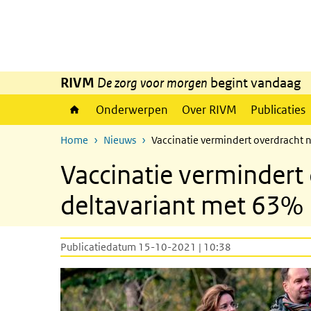
Overslaan en naar de inhoud gaan
Direct naar de hoofdnavigatie
RIVM
De zorg voor morgen
begint vandaag
Onderwerpen
Over RIVM
Publicaties
Home
Nieuws
Vaccinatie vermindert overdracht 
Vaccinatie vermindert
deltavariant met 63%
Publicatiedatum 15-10-2021 | 10:38