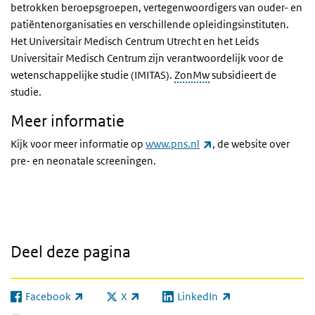
betrokken beroepsgroepen, vertegenwoordigers van ouder- en
patiëntenorganisaties en verschillende opleidingsinstituten.
Het Universitair Medisch Centrum Utrecht en het Leids
Universitair Medisch Centrum zijn verantwoordelijk voor de
wetenschappelijke studie (IMITAS).
ZonMw
subsidieert de
studie.
Meer informatie
(externe link)
Kijk voor meer informatie op
www.pns.nl
, de website over
pre- en neonatale screeningen.
Deel deze pagina
Facebook
X
LinkedIn
(externe link)
(externe link)
(externe link)