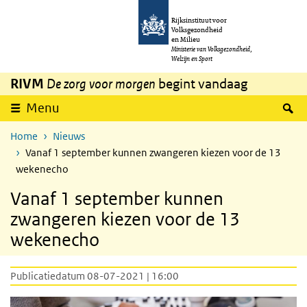
Overslaan en naar de inhoud gaan
Direct naar de hoofdnavigatie
Rijksinstituut voor
Volksgezondheid
en Milieu
Ministerie van Volksgezondheid,
Welzijn en Sport
RIVM
De zorg voor morgen
begint vandaag
Z
Menu
Home
Nieuws
Vanaf 1 september kunnen zwangeren kiezen voor de 13
wekenecho
Vanaf 1 september kunnen
zwangeren kiezen voor de 13
wekenecho
Publicatiedatum 08-07-2021 | 16:00