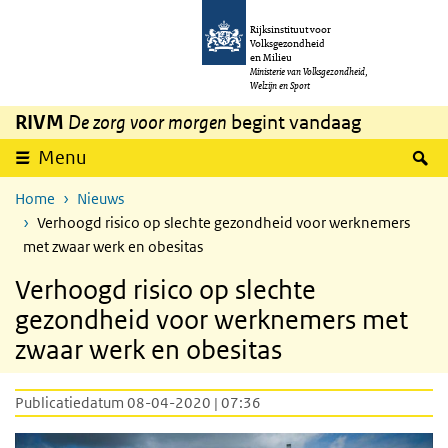
Overslaan en naar de inhoud gaan
Direct naar de hoofdnavigatie
Rijksinstituut voor
Volksgezondheid
en Milieu
Ministerie van Volksgezondheid,
Welzijn en Sport
RIVM
De zorg voor morgen
begint vandaag
Z
Menu
Home
Nieuws
Verhoogd risico op slechte gezondheid voor werknemers
met zwaar werk en obesitas
Verhoogd risico op slechte
gezondheid voor werknemers met
zwaar werk en obesitas
Publicatiedatum 08-04-2020 | 07:36