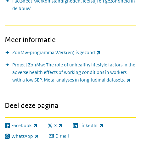
Factsheet 'Werkomstandigheden, leefstijl en gezondheid in
de bouw'
Meer informatie
(externe link)
ZonMw-programma Werk(en) is gezond
Project ZonMw: The role of unhealthy lifestyle factors in the
adverse health effects of working conditions in workers
(exte
with a low SEP. Meta-analyses in longitudinal datasets.
Deel deze pagina
Facebook
X
LinkedIn
(externe link)
(externe link)
(externe link)
E-mail
WhatsApp
(externe link)