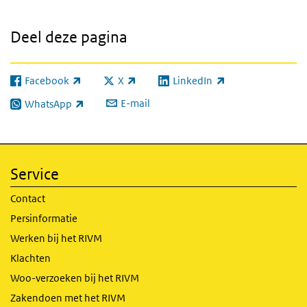
Deel deze pagina
Facebook
X
LinkedIn
(externe link)
(externe link)
(externe link)
E-mail
WhatsApp
(externe link)
Service
Contact
Persinformatie
Werken bij het RIVM
Klachten
Woo-verzoeken bij het RIVM
Zakendoen met het RIVM