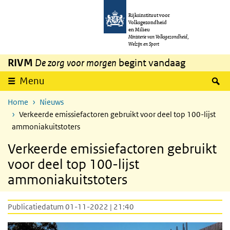
Overslaan en naar de inhoud gaan
Direct naar de hoofdnavigatie
Rijksinstituut voor
Volksgezondheid
en Milieu
Ministerie van Volksgezondheid,
Welzijn en Sport
RIVM
De zorg voor morgen
begint vandaag
Z
Menu
Home
Nieuws
Verkeerde emissiefactoren gebruikt voor deel top 100-lijst
ammoniakuitstoters
Verkeerde emissiefactoren gebruikt
voor deel top 100-lijst
ammoniakuitstoters
Publicatiedatum 01-11-2022 | 21:40