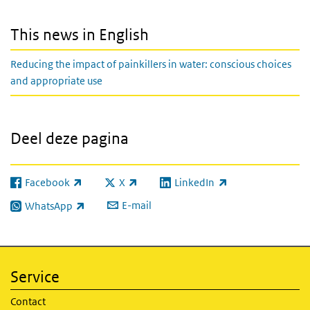
This news in English
Reducing the impact of painkillers in water: conscious choices
and appropriate use
Deel deze pagina
Facebook
X
LinkedIn
(externe link)
(externe link)
(externe link)
E-mail
WhatsApp
(externe link)
Service
Contact