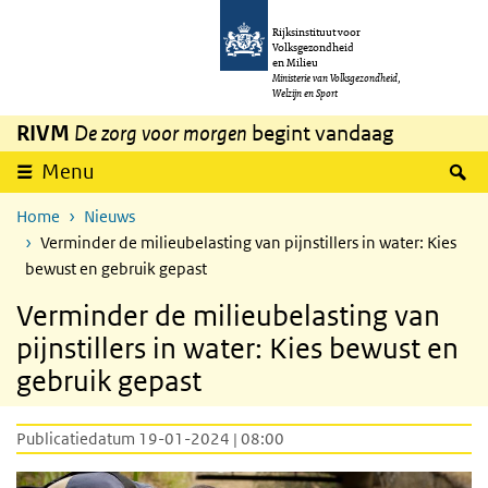
Overslaan en naar de inhoud gaan
Direct naar de hoofdnavigatie
Rijksinstituut voor
Volksgezondheid
en Milieu
Ministerie van Volksgezondheid,
Welzijn en Sport
RIVM
De zorg voor morgen
begint vandaag
Z
Menu
Home
Nieuws
Verminder de milieubelasting van pijnstillers in water: Kies
bewust en gebruik gepast
Verminder de milieubelasting van
pijnstillers in water: Kies bewust en
gebruik gepast
Publicatiedatum 19-01-2024 | 08:00