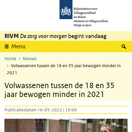
Overslaan en naar de inhoud gaan
Direct naar de hoofdnavigatie
Rijksinstituut voor
Volksgezondheid
en Milieu
Ministerie van Volksgezondheid,
Welzijn en Sport
RIVM
De zorg voor morgen
begint vandaag
Z
Menu
Home
Nieuws
Volwassenen tussen de 18 en 35 jaar bewogen minder in
2021
Volwassenen tussen de 18 en 35
jaar bewogen minder in 2021
Publicatiedatum 16-05-2022 | 10:00