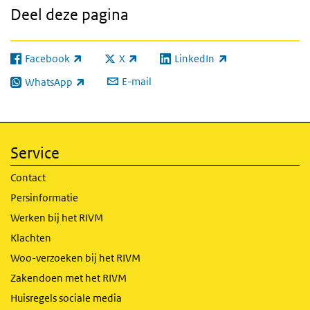
Deel deze pagina
Facebook
X
LinkedIn
(externe link)
(externe link)
(externe link)
E-mail
WhatsApp
(externe link)
Service
Contact
Persinformatie
Werken bij het RIVM
Klachten
Woo-verzoeken bij het RIVM
Zakendoen met het RIVM
Huisregels sociale media