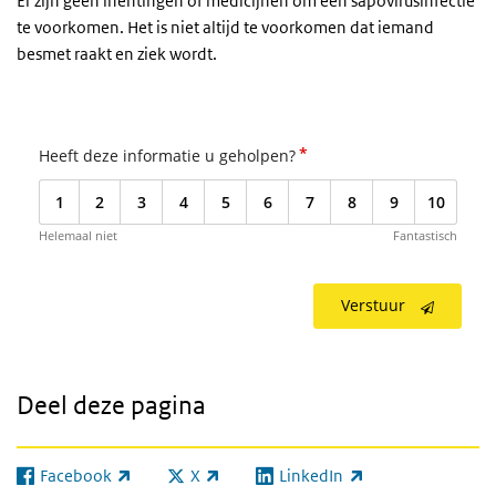
Er zijn geen inentingen of medicijnen om een sapovirusinfectie
te voorkomen. Het is niet altijd te voorkomen dat iemand
besmet raakt en ziek wordt.
*
Heeft deze informatie u geholpen?
1
2
3
4
5
6
7
8
9
10
Helemaal niet
Fantastisch
Verstuur
Deel deze pagina
Facebook
X
LinkedIn
(externe link)
(externe link)
(externe link)