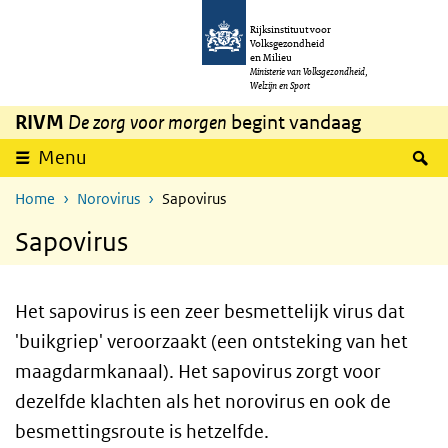
Overslaan en naar de inhoud gaan
Direct naar de hoofdnavigatie
Rijksinstituut voor
Volksgezondheid
en Milieu
Ministerie van Volksgezondheid,
Welzijn en Sport
RIVM
De zorg voor morgen
begint vandaag
Z
Menu
Home
Norovirus
Sapovirus
Sapovirus
Het sapovirus is een zeer besmettelijk virus dat
'buikgriep' veroorzaakt (een ontsteking van het
maagdarmkanaal). Het sapovirus zorgt voor
dezelfde klachten als het norovirus en ook de
besmettingsroute is hetzelfde.