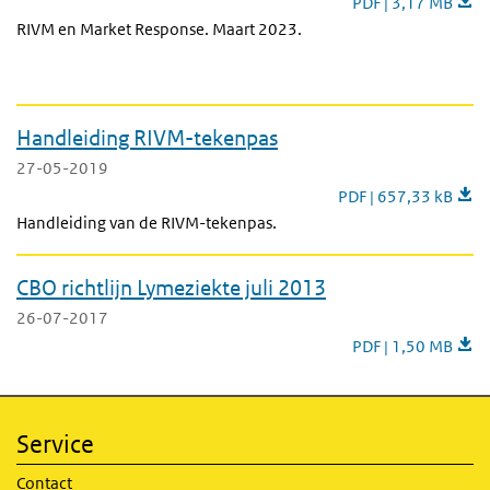
PDF | 3,17 MB
RIVM en Market Response. Maart 2023.
Handleiding RIVM-tekenpas
27-05-2019
Handleiding RIVM-t
PDF | 657,33 kB
Handleiding van de RIVM-tekenpas.
CBO richtlijn Lymeziekte juli 2013
26-07-2017
CBO richtlijn Lymez
PDF | 1,50 MB
Service
Contact