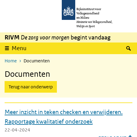
Overslaan en naar de inhoud gaan
Direct naar de hoofdnavigatie
Rijksinstituut voor
Volksgezondheid
en Milieu
Ministerie van Volksgezondheid,
Welzijn en Sport
RIVM
De zorg voor morgen
begint vandaag
uitklappen
Z
Menu
Home
Documenten
Documenten
Terug naar onderwerp
Meer inzicht in teken checken en verwijderen.
Rapportage kwalitatief onderzoek
22-04-2024
Meer inzicht in te