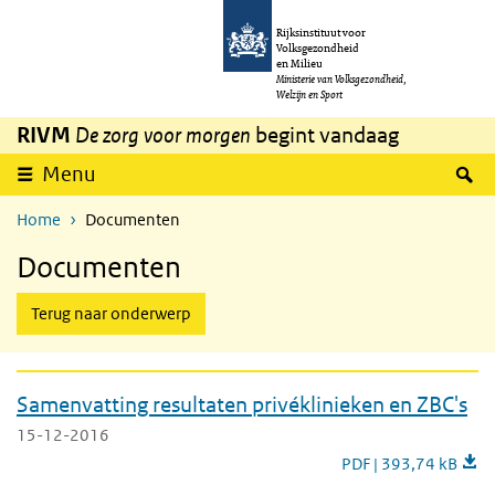
Overslaan en naar de inhoud gaan
Direct naar de hoofdnavigatie
Rijksinstituut voor
Volksgezondheid
en Milieu
Ministerie van Volksgezondheid,
Welzijn en Sport
RIVM
De zorg voor morgen
begint vandaag
uitklappen
Z
Menu
Home
Documenten
Documenten
Terug naar onderwerp
Samenvatting resultaten privéklinieken en ZBC's
15-12-2016
Samenvatting resulta
PDF | 393,74 kB