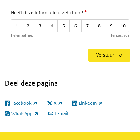
*
Heeft deze informatie u geholpen?
1
2
3
4
5
6
7
8
9
10
Helemaal niet
Fantastisch
Verstuur
Deel deze pagina
Facebook
X
LinkedIn
(externe link)
(externe link)
(externe link)
E-mail
WhatsApp
(externe link)