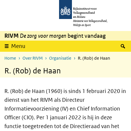
Overslaan en naar de inhoud gaan
Direct naar de hoofdnavigatie
Rijksinstituut voor
Volksgezondheid
en Milieu
Ministerie van Volksgezondheid,
Welzijn en Sport
RIVM
De zorg voor morgen
begint vandaag
Z
Menu
Home
Over RIVM
Organisatie
R. (Rob) de Haan
R. (Rob) de Haan
R. (Rob) de Haan (1960) is sinds 1 februari 2020 in
dienst van het RIVM als Directeur
Informatievoorziening (IV) en Chief Information
Officer (CIO). Per 1 januari 2022 is hij in deze
functie toegetreden tot de Directieraad van het