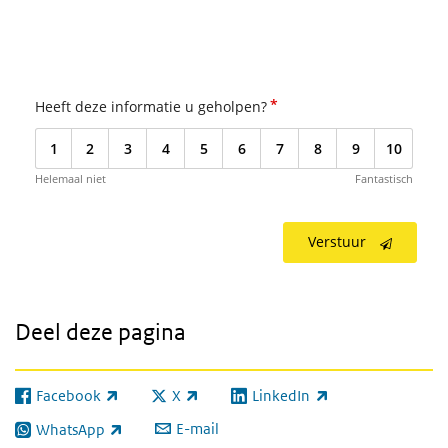
*
Heeft deze informatie u geholpen?
1
2
3
4
5
6
7
8
9
10
Helemaal niet
Fantastisch
Verstuur
Deel deze pagina
Facebook
X
LinkedIn
(externe link)
(externe link)
(externe link)
E-mail
WhatsApp
(externe link)