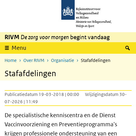
Overslaan en naar de inhoud gaan
Direct naar de hoofdnavigatie
Rijksinstituut voor
Volksgezondheid
en Milieu
Ministerie van Volksgezondheid,
Welzijn en Sport
RIVM
De zorg voor morgen
begint vandaag
Z
Menu
Home
Over RIVM
Organisatie
Stafafdelingen
Stafafdelingen
Publicatiedatum 19-03-2018 | 00:00
Wijzigingsdatum 30-
07-2026 | 11:49
De specialistische kenniscentra en de Dienst
Vaccinvoorziening en Preventieprogramma's
krijgen professionele ondersteuning van een