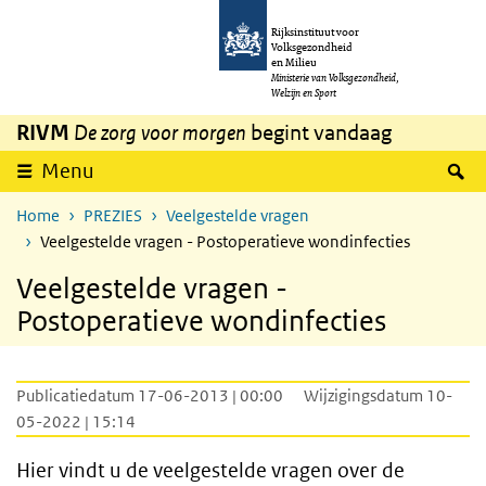
Overslaan en naar de inhoud gaan
Direct naar de hoofdnavigatie
Rijksinstituut voor
Volksgezondheid
en Milieu
Ministerie van Volksgezondheid,
Welzijn en Sport
RIVM
De zorg voor morgen
begint vandaag
Z
Menu
Home
PREZIES
Veelgestelde vragen
Veelgestelde vragen - Postoperatieve wondinfecties
Veelgestelde vragen -
Postoperatieve wondinfecties
Publicatiedatum 17-06-2013 | 00:00
Wijzigingsdatum 10-
05-2022 | 15:14
Hier vindt u de veelgestelde vragen over de