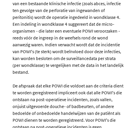
van een bestaande klinische infectie (zoals abces, infectie
ten gevolge van de perforatie van ingewanden of
peritonitis) wordt de operatie ingedeeld in wondklasse 4.
Een indeling in wondklasse 4 suggereert dat de micro-
organismen - die later een eventuele POWI veroorzaken -
reeds vóór de ingreep in de weefsels rond de wond
aanwezig waren. Indien verwacht wordt dat de incidentie
van POWI’s (te sterk) wordt beïnvloed door deze infecties,
kan worden besloten om de surveillancedata per strata
(per wondklasse) te vergelijken met de data in het landelijk
bestand.
De afspraak dat elke POWI die voldoet aan de criteria dient
te worden geregistreerd impliceert ook dat alle POWI’s die
ontstaan na post-operatieve incidenten, zoals vallen,
onjuist uitgevoerde douche- of badbeurten, of andere
bedoelde of onbedoelde handelwijzen van de patiënt als
POWI dienen te worden geregistreerd. Voor POWI’s die
ontstaan na post-operatieve incidenten is geen