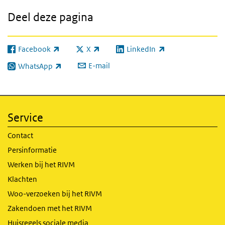
Deel deze pagina
Facebook
X
LinkedIn
(externe link)
(externe link)
(externe link)
E-mail
WhatsApp
(externe link)
Service
Contact
Persinformatie
Werken bij het RIVM
Klachten
Woo-verzoeken bij het RIVM
Zakendoen met het RIVM
Huisregels sociale media