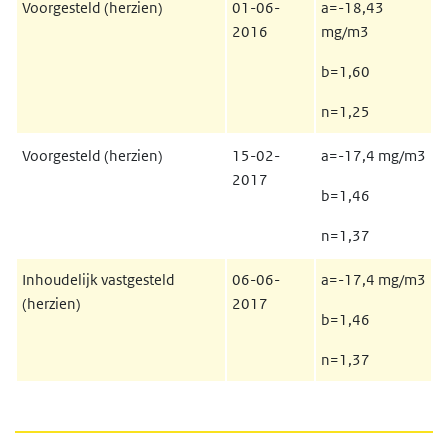
Voorgesteld (herzien)
01-06-
a=-18,43
2016
mg/m3
b=1,60
n=1,25
Voorgesteld (herzien)
15-02-
a=-17,4 mg/m3
2017
b=1,46
n=1,37
Inhoudelijk vastgesteld
06-06-
a=-17,4 mg/m3
(herzien)
2017
b=1,46
n=1,37