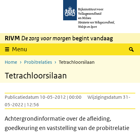
Overslaan en naar de inhoud gaan
Direct naar de hoofdnavigatie
Rijksinstituut voor
Volksgezondheid
en Milieu
Ministerie van Volksgezondheid,
Welzijn en Sport
RIVM
De zorg voor morgen
begint vandaag
Z
Menu
Home
Probitrelaties
Tetrachloorsilaan
Tetrachloorsilaan
Publicatiedatum 10-05-2012 | 00:00
Wijzigingsdatum 31-
05-2022 | 12:56
Achtergrondinformatie over de afleiding,
goedkeuring en vaststelling van de probitrelatie