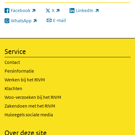
Facebook
X
LinkedIn
(externe link)
(externe link)
(externe link)
E-mail
WhatsApp
(externe link)
Service
Contact
Persinformatie
Werken bij het RIVM
Klachten
Woo-verzoeken bij het RIVM
Zakendoen met het RIVM
Huisregels sociale media
Over deze site