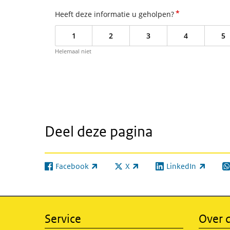
*
Heeft deze informatie u geholpen?
1
2
3
4
5
Helemaal niet
Deel deze pagina
Facebook
X
LinkedIn
(externe link)
(externe link)
(externe link)
(e
Service
Over d