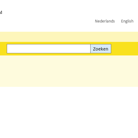
id
Nederlands
English
Zoeken
ink)
Zoeken