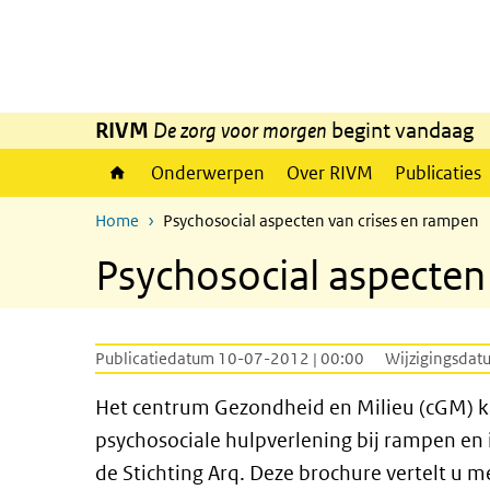
Overslaan en naar de inhoud gaan
Direct naar de hoofdnavigatie
RIVM
De zorg voor morgen
begint vandaag
Onderwerpen
Over RIVM
Publicaties
Home
Psychosocial aspecten van crises en rampen
Psychosocial aspecten
Publicatiedatum 10-07-2012 | 00:00
Wijzigingsdat
Het centrum Gezondheid en Milieu (cGM) ka
psychosociale hulpverlening bij rampen en
de Stichting Arq. Deze brochure vertelt u 