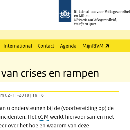
Rijksinstituut voor Volksgezondhe
en Milieu
Ministerie van Volksgezondheid,
Welzijn en Sport
(externe l
International
Contact
Agenda
MijnRIVM
 van crises en rampen
um 02-11-2018 | 18:16
n u ondersteunen bij de (voorbereiding op) de
 incidenten. Het
cGM
werkt hiervoor samen met
meer over het hoe en waarom van deze