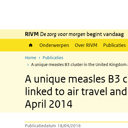
Overslaan en naar de inhoud gaan
Direct naar de hoofdnavigatie
RIVM
De zorg voor morgen
begint vandaag
Onderwerpen
Over RIVM
Publicaties
Home
Publicaties
A unique measles B3 cluster in the United Kingdom an
A unique measles B3 c
linked to air travel and
April 2014
Publicatiedatum
18/04/2016