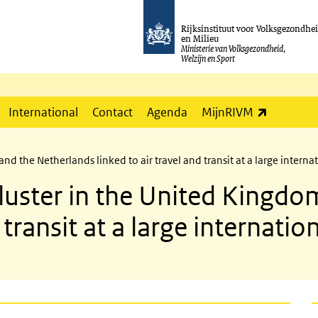
Rijksinstituut voor Volksgezondhe
en Milieu
Ministerie van Volksgezondheid,
Welzijn en Sport
(externe l
International
Contact
Agenda
MijnRIVM
d the Netherlands linked to air travel and transit at a large internat
luster in the United Kingdo
 transit at a large internatio