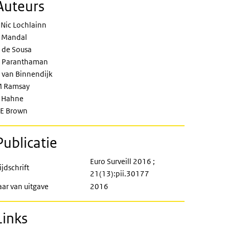
Auteurs
 Nic Lochlainn
 Mandal
 de Sousa
 Paranthaman
 van Binnendijk
 Ramsay
 Hahne
E Brown
Publicatie
Euro Surveill 2016 ;
ijdschrift
21(13):pii.30177
aar van uitgave
2016
Links