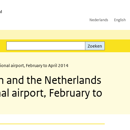
id
Nederlands
English
Zoeken
ink)
Zoeken
ional airport, February to April 2014
m and the Netherlands
nal airport, February to