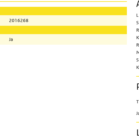
L
2016268
S
R
K
Ja
R
M
S
K
T
J