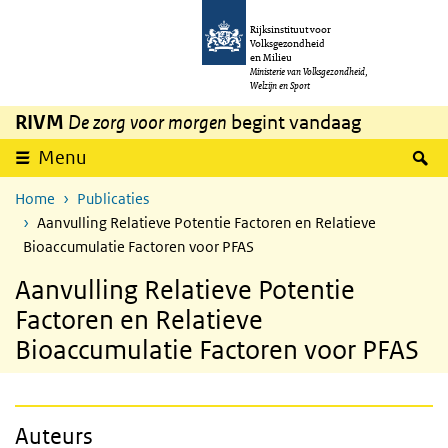
Overslaan en naar de inhoud gaan
Direct naar de hoofdnavigatie
Rijksinstituut voor
Volksgezondheid
en Milieu
Ministerie van Volksgezondheid,
Welzijn en Sport
RIVM
De zorg voor morgen
begint vandaag
Z
Menu
Home
Publicaties
Aanvulling Relatieve Potentie Factoren en Relatieve
Bioaccumulatie Factoren voor PFAS
Aanvulling Relatieve Potentie
Factoren en Relatieve
Bioaccumulatie Factoren voor PFAS
Auteurs