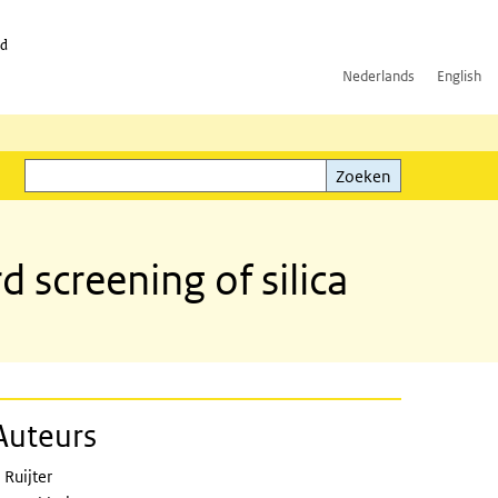
id
Nederlands
English
Zoeken
ink)
Zoeken
 screening of silica
Auteurs
 Ruijter