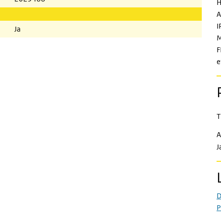
H
A
I
Ja
M
F
e
T
A
J
D
P