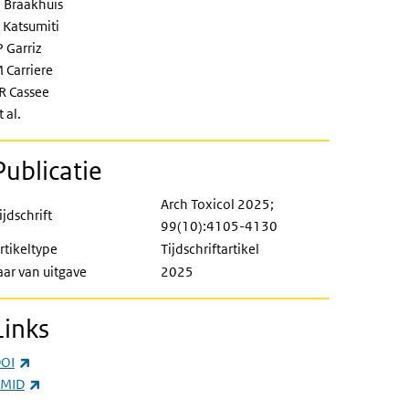
 Braakhuis
 Katsumiti
P Garriz
 Carriere
R Cassee
t al.
Publicatie
Arch Toxicol 2025;
ijdschrift
99(10):4105-4130
rtikeltype
Tijdschriftartikel
aar van uitgave
2025
Links
(externe link)
OI
(externe link)
MID