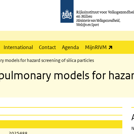
Rijksinstituut voor Volksgezondhe
en Milieu
Ministerie van Volksgezondheid,
Welzijn en Sport
(externe l
International
Contact
Agenda
MijnRIVM
ry models for hazard screening of silica particles
o pulmonary models for hazard
N
2025488