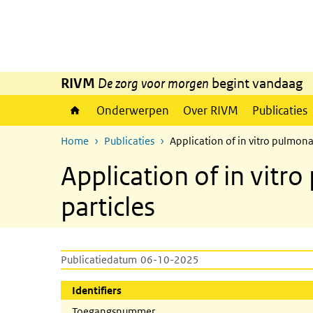
Overslaan en naar de inhoud gaan
Direct naar de hoofdnavigatie
RIVM
De zorg voor morgen
begint vandaag
Onderwerpen
Over RIVM
Publicaties
Home
Publicaties
Application of in vitro pulmona
Application of in vitr
particles
Publicatiedatum
06-10-2025
Identifiers
Toegangsnummer